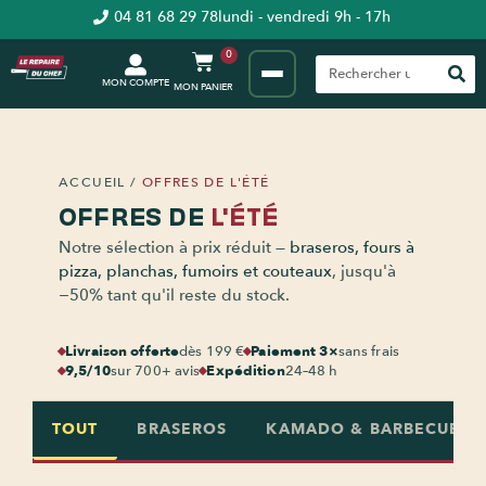
04 81 68 29 78
lundi - vendredi 9h - 17h
0
MON COMPTE
ACCUEIL
/
OFFRES DE L'ÉTÉ
OFFRES DE
L'ÉTÉ
Notre sélection à prix réduit —
braseros, fours à
pizza, planchas, fumoirs et couteaux
, jusqu'à
−50% tant qu'il reste du stock.
Livraison offerte
dès 199 €
Paiement 3×
sans frais
9,5/10
sur 700+ avis
Expédition
24–48 h
TOUT
BRASEROS
KAMADO & BARBECUE