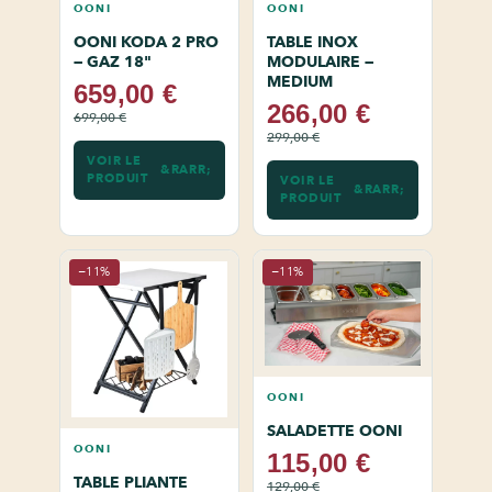
OONI
OONI
OONI KODA 2 PRO
TABLE INOX
— GAZ 18"
MODULAIRE —
MEDIUM
659,00 €
266,00 €
699,00 €
299,00 €
VOIR LE
PRODUIT
VOIR LE
PRODUIT
−11%
−11%
OONI
SALADETTE OONI
OONI
115,00 €
TABLE PLIANTE
129,00 €