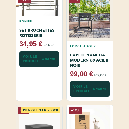
BONFEU
SET BROCHETTES
ROTISSERIE
34,95 €
39,45 €
FORGE ADOUR
CAPOT PLANCHA
VOIR LE
MODERN 60 ACIER
PRODUIT
NOIR
99,00 €
109,00 €
VOIR LE
PRODUIT
−6%
PLUS QUE 3 EN STOCK
−10%