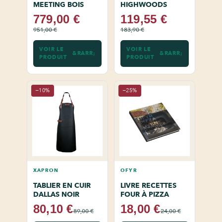
MEETING BOIS
HIGHWOODS
779,00 €
119,55 €
951,00 €
183,90 €
VOIR LE
VOIR LE
PRODUIT
PRODUIT
−10%
−25%
XAPRON
OFYR
TABLIER EN CUIR
LIVRE RECETTES
DALLAS NOIR
FOUR À PIZZA
80,10 €
18,00 €
89,00 €
24,00 €