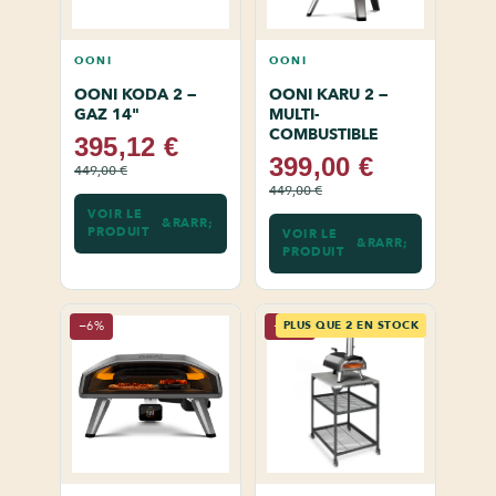
OONI
OONI
OONI KODA 2 —
OONI KARU 2 —
GAZ 14"
MULTI-
COMBUSTIBLE
395,12 €
399,00 €
449,00 €
449,00 €
VOIR LE
PRODUIT
VOIR LE
PRODUIT
−6%
−11%
PLUS QUE 2 EN STOCK