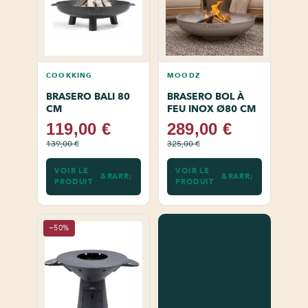
COOKKING
MOODZ
BRASERO BALI 80
BRASERO BOL À
CM
FEU INOX Ø80 CM
119,00 €
289,00 €
139,00 €
325,00 €
VOIR LE
VOIR LE
PRODUIT
PRODUIT
−50%