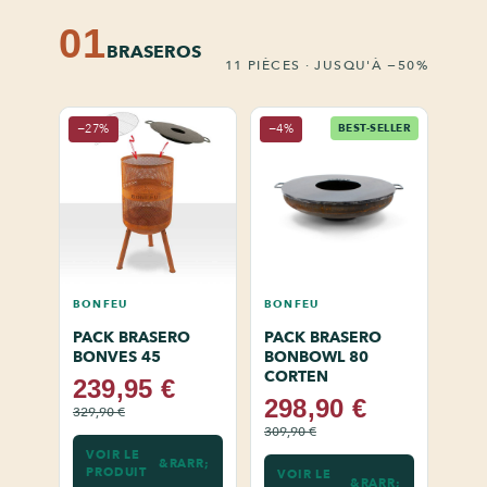
01
BRASEROS
11 PIÈCES · JUSQU'À −50%
−27%
−4%
BEST-SELLER
BONFEU
BONFEU
PACK BRASERO
PACK BRASERO
BONVES 45
BONBOWL 80
CORTEN
239,95 €
298,90 €
329,90 €
309,90 €
VOIR LE
PRODUIT
VOIR LE