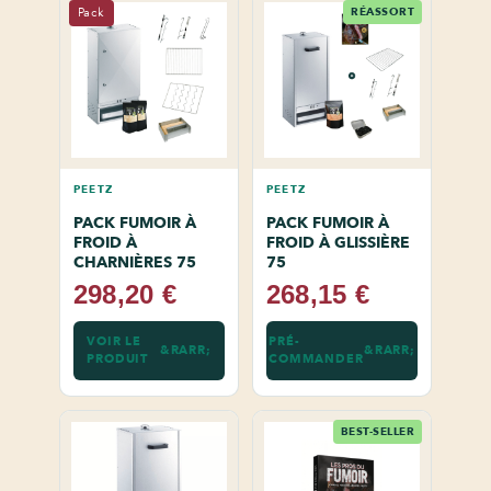
Pack
RÉASSORT
PEETZ
PEETZ
PACK FUMOIR À
PACK FUMOIR À
FROID À
FROID À GLISSIÈRE
CHARNIÈRES 75
75
298,20 €
268,15 €
VOIR LE
PRÉ-
PRODUIT
COMMANDER
BEST-SELLER