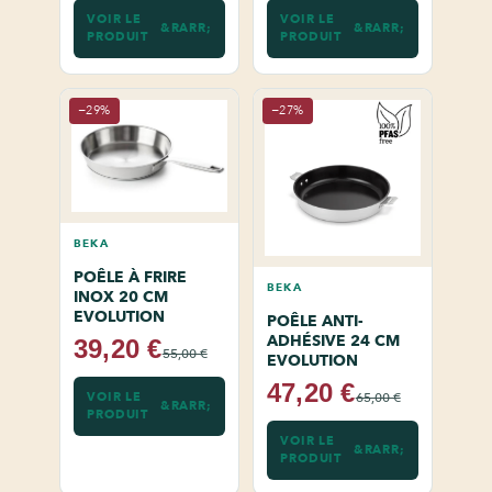
VOIR LE
VOIR LE
PRODUIT
PRODUIT
−29%
−27%
BEKA
POÊLE À FRIRE
BEKA
INOX 20 CM
EVOLUTION
POÊLE ANTI-
ADHÉSIVE 24 CM
39,20 €
55,00 €
EVOLUTION
47,20 €
VOIR LE
65,00 €
PRODUIT
VOIR LE
PRODUIT