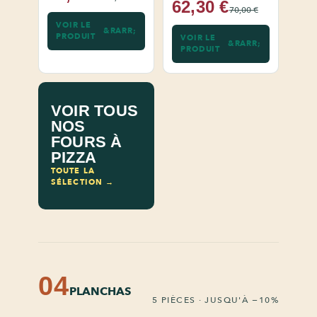
62,30 €
70,00 €
VOIR LE
PRODUIT
VOIR LE
PRODUIT
VOIR TOUS
NOS
FOURS À
PIZZA
TOUTE LA
SÉLECTION →
04
PLANCHAS
5 PIÈCES · JUSQU'À −10%