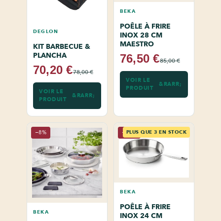
BEKA
POÊLE À FRIRE
DEGLON
INOX 28 CM
MAESTRO
KIT BARBECUE &
PLANCHA
76,50 €
85,00 €
70,20 €
78,00 €
VOIR LE
PRODUIT
VOIR LE
PRODUIT
−8%
−10%
PLUS QUE 3 EN STOCK
BEKA
POÊLE À FRIRE
BEKA
INOX 24 CM