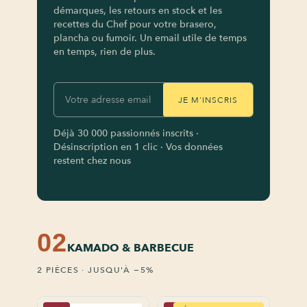
démarques, les retours en stock et les
recettes du Chef pour votre brasero,
plancha ou fumoir. Un email utile de temps
en temps, rien de plus.
JE M'INSCRIS
Déjà 30 000 passionnés inscrits ·
Désinscription en 1 clic · Vos données
restent chez nous
02
KAMADO & BARBECUE
2 PIÈCES · JUSQU'À −5%