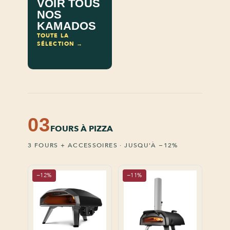
VOIR TOUS
NOS
KAMADOS
TOUTE LA
SÉLECTION →
03
FOURS À PIZZA
3 FOURS + ACCESSOIRES · JUSQU'À −12%
−12%
−11%