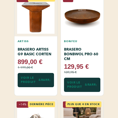
ARTISS
BONFEU
BRASERO ARTISS
BRASERO
G9 BASIC CORTEN
BONBWOL PRO 60
CM
899,00 €
129,95 €
1 199,00 €
139,95 €
VOIR LE
PRODUIT
VOIR LE
PRODUIT
−14%
DERNIÈRE PIÈCE
−11%
PLUS QUE 4 EN STOCK