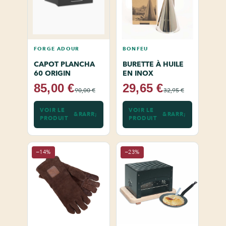
FORGE ADOUR
BONFEU
CAPOT PLANCHA
BURETTE À HUILE
60 ORIGIN
EN INOX
85,00 €
29,65 €
90,00 €
32,95 €
VOIR LE
VOIR LE
PRODUIT
PRODUIT
−14%
−23%