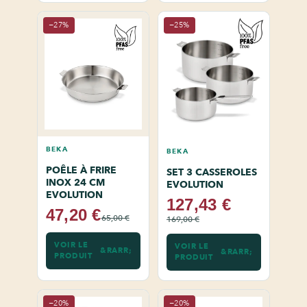
−27%
−25%
BEKA
BEKA
POÊLE À FRIRE
SET 3 CASSEROLES
INOX 24 CM
EVOLUTION
EVOLUTION
127,43 €
47,20 €
65,00 €
169,00 €
VOIR LE
VOIR LE
PRODUIT
PRODUIT
−20%
−20%