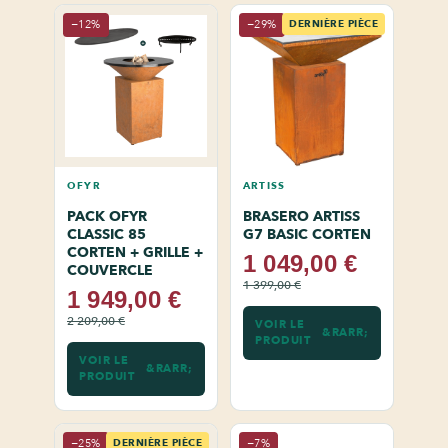
−12%
−29%
DERNIÈRE PIÈCE
OFYR
ARTISS
PACK OFYR
BRASERO ARTISS
CLASSIC 85
G7 BASIC CORTEN
CORTEN + GRILLE +
1 049,00 €
COUVERCLE
1 399,00 €
1 949,00 €
2 209,00 €
VOIR LE
PRODUIT
VOIR LE
PRODUIT
−25%
DERNIÈRE PIÈCE
−7%