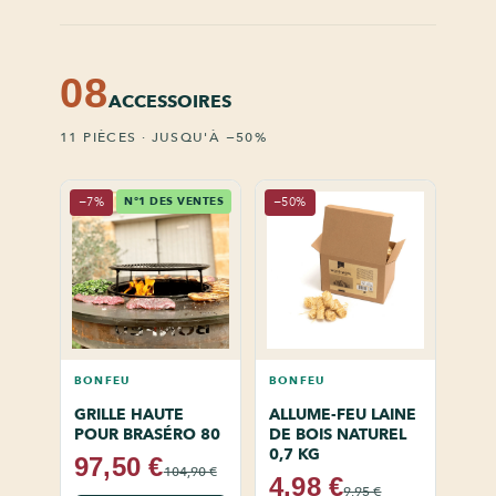
08
ACCESSOIRES
11 PIÈCES · JUSQU'À −50%
−7%
N°1 DES VENTES
−50%
BONFEU
BONFEU
GRILLE HAUTE
ALLUME-FEU LAINE
POUR BRASÉRO 80
DE BOIS NATUREL
0,7 KG
97,50 €
104,90 €
4,98 €
9,95 €