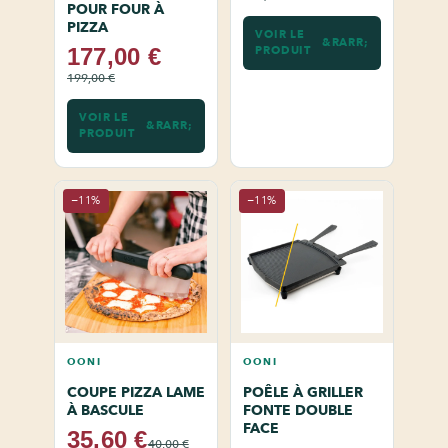
POUR FOUR À
PIZZA
VOIR LE
PRODUIT
177,00 €
199,00 €
VOIR LE
PRODUIT
−11%
−11%
OONI
OONI
COUPE PIZZA LAME
POÊLE À GRILLER
À BASCULE
FONTE DOUBLE
FACE
35,60 €
40,00 €