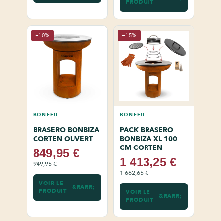
PRODUIT
−10%
−15%
BONFEU
BONFEU
BRASERO BONBIZA
PACK BRASERO
CORTEN OUVERT
BONBIZA XL 100
CM CORTEN
849,95 €
1 413,25 €
949,95 €
1 662,65 €
VOIR LE
PRODUIT
VOIR LE
PRODUIT