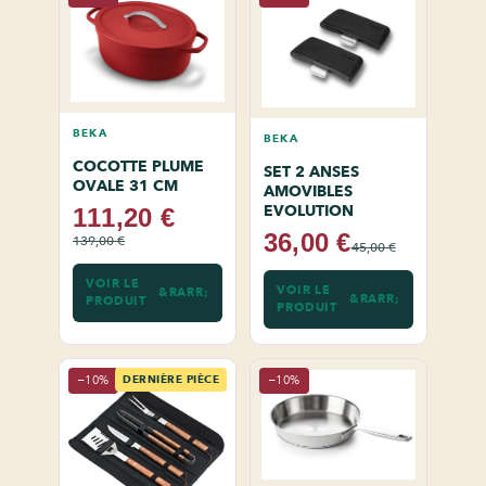
BEKA
BEKA
COCOTTE PLUME
SET 2 ANSES
OVALE 31 CM
AMOVIBLES
EVOLUTION
111,20 €
36,00 €
139,00 €
45,00 €
VOIR LE
VOIR LE
PRODUIT
PRODUIT
−10%
DERNIÈRE PIÈCE
−10%