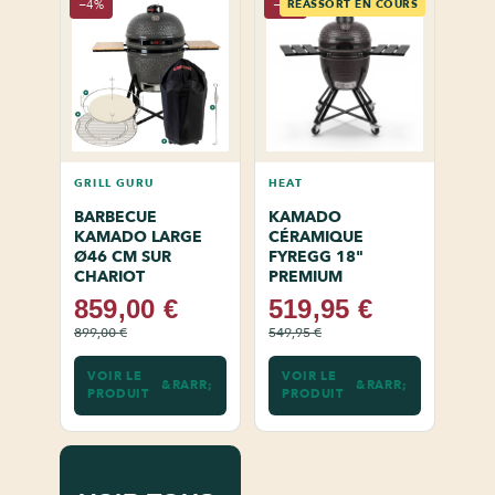
−4%
−5%
RÉASSORT EN COURS
GRILL GURU
HEAT
BARBECUE
KAMADO
KAMADO LARGE
CÉRAMIQUE
Ø46 CM SUR
FYREGG 18"
CHARIOT
PREMIUM
859,00 €
519,95 €
899,00 €
549,95 €
VOIR LE
VOIR LE
PRODUIT
PRODUIT