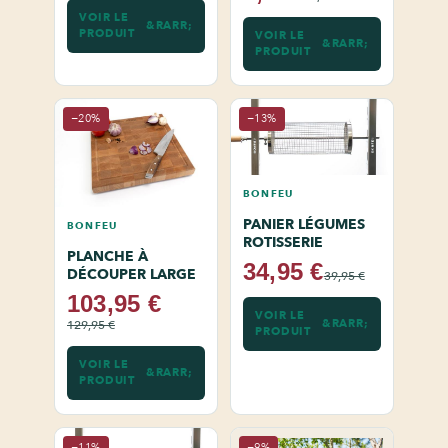
VOIR LE
PRODUIT
VOIR LE
PRODUIT
−20%
−13%
BONFEU
PANIER LÉGUMES
BONFEU
ROTISSERIE
PLANCHE À
34,95 €
DÉCOUPER LARGE
39,95 €
103,95 €
VOIR LE
129,95 €
PRODUIT
VOIR LE
PRODUIT
−11%
−9%