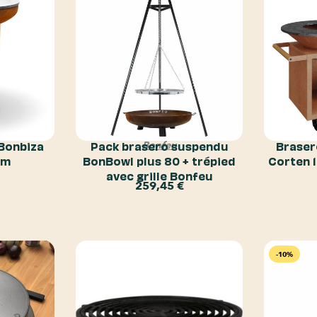
Bonbiza
Pack brasero suspendu
Braser
Bonfeu
cm
BonBowl plus 80 + trépied
Corten 
avec grille Bonfeu
259,45
€
-10%