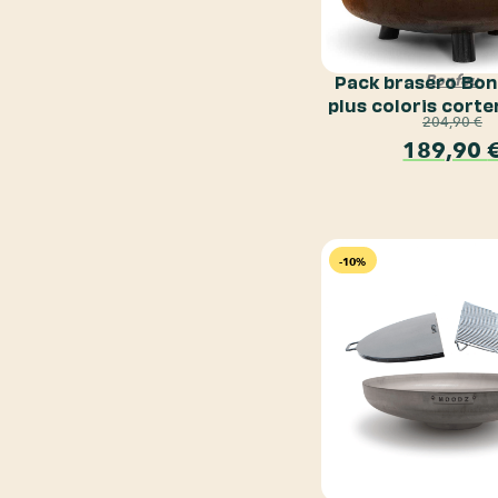
Pack brasero Bo
Bonfeu
plus coloris cort
204,90
€
189,90
-10%