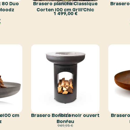
x 80 Duo
Brasero plancha Classique
Brasero
Grill'Chic
 Moodz
Corten 100 cm Grill’Chic
1 499,00
€
€
 ø100 cm
Brasero Bonbiza noir ouvert
Brasero
Bonfeu
z
Bonfeu
949,95
€