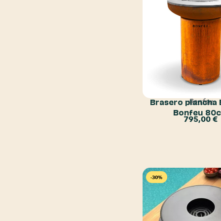
Brasero plancha 
Bonfeu
Bonfeu 80
795,00
€
-30%