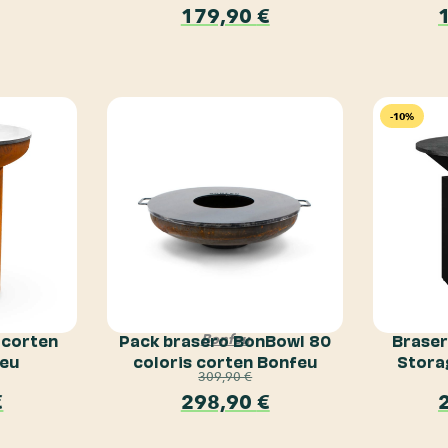
179,90
€
-10%
 corten
Pack brasero BonBowl 80
Braser
Bonfeu
feu
coloris corten Bonfeu
Stora
309,90
€
€
298,90
€