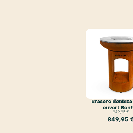
Brasero Bonbiza
Bonfeu
ouvert Bon
949,95
€
849,95