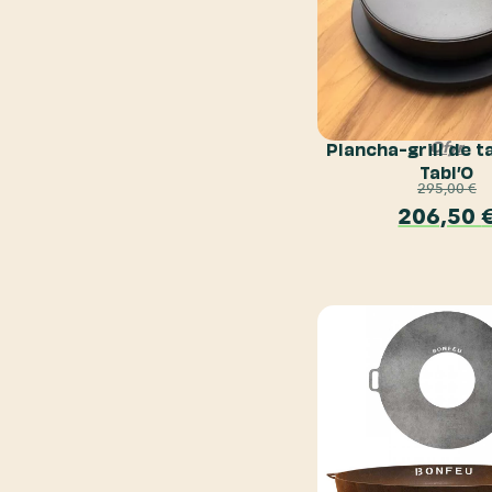
Plancha-grill de t
Ofyr
Tabl’O
295,00
€
206,50