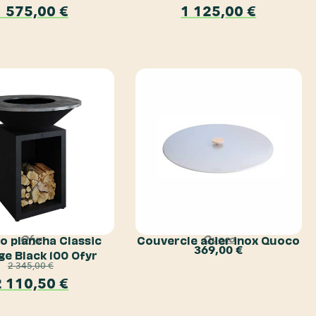
1 575,00
€
1 125,00
€
o plancha Classic
Couvercle acier inox Quoco
Ofyr
Quoco
369,00
€
ge Black 100 Ofyr
2 345,00
€
2 110,50
€