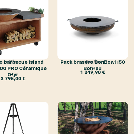
o barbecue Island
Pack brasero BonBowl 150
Ofyr
Bonfeu
100 PRO Céramique
Bonfeu
1 249,90
€
Ofyr
3 795,00
€