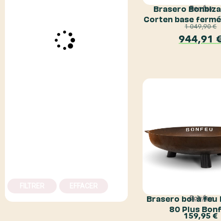
Brasero Bonbiza
Bonfeu
Corten base ferm
1 049,90
€
944,91
FILTRER
EFFACER
Brasero bol à feu
Bonfeu
80 Plus Bon
159,95
€