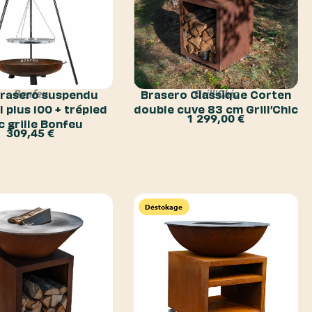
brasero suspendu
Brasero Classique Corten
Bonfeu
Grill'Chic
 plus 100 + trépied
double cuve 83 cm Grill’Chic
1 299,00
€
c grille Bonfeu
309,45
€
Déstokage