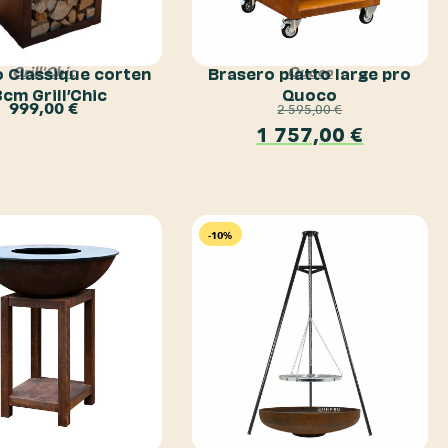
 Classique corten
Brasero piatto large pro
Grill'Chic
Quoco
cm Grill’Chic
Quoco
999,00
€
2 595,00
€
1 757,00
€
-10%