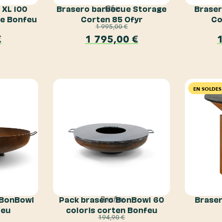
 XL 100
Brasero barbecue Storage
Braser
Ofyr
ée Bonfeu
Corten 85 Ofyr
Co
1 995,00
€
€
1 795,00
€
EN SOLDES
 BonBowl
Pack brasero BonBowl 60
Braser
Bonfeu
feu
coloris corten Bonfeu
194,90
€