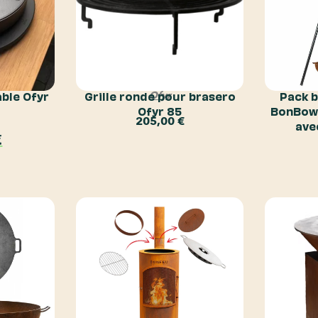
able Ofyr
Grille ronde pour brasero
Pack 
Ofyr
Ofyr 85
BonBowl
205,00
€
ave
€