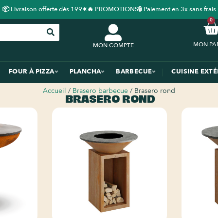
📦 Livraison offerte dès 199 €
🔥 PROMOTIONS
🔒 Paiement en 3x sans frais
0
MON COMPTE
FOUR À PIZZA
PLANCHA
BARBECUE
CUISINE EXT
Accueil
/
Brasero barbecue
/ Brasero rond
BRASERO ROND