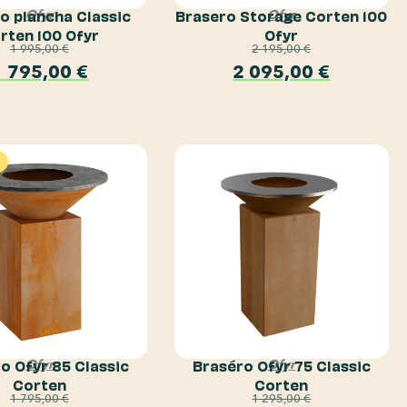
o plancha Classic
Brasero Storage Corten 100
Ofyr
Ofyr
rten 100 Ofyr
Ofyr
1 995,00
€
2 195,00
€
1 795,00
€
2 095,00
€
o Ofyr 85 Classic
Braséro Ofyr 75 Classic
Ofyr
Ofyr
Corten
Corten
1 795,00
€
1 295,00
€