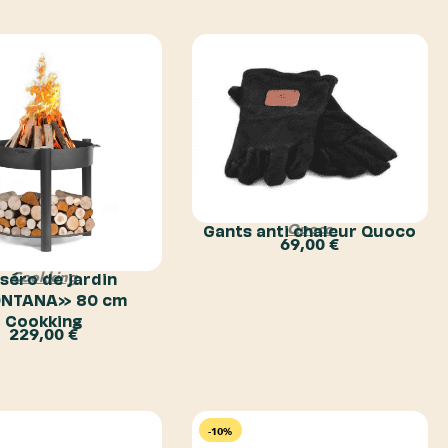
Gants anti chaleur Quoco
Quoco
69,00
€
séro de jardin
Cookking
NTANA» 80 cm
Cookking
229,00
€
-10%