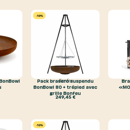
-10%
 BonBowl
Pack brasero suspendu
Bra
Bonfeu
u
BonBowl 80 + trépied avec
«MO
grille Bonfeu
249,45
€
-10%