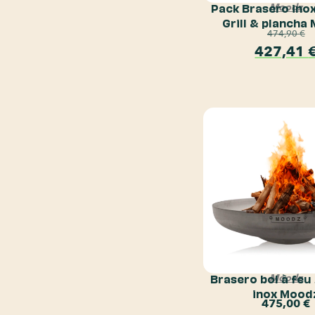
Pack Brasero ino
Moodz
Grill & plancha
474,90
€
427,41
Brasero bol à feu
Moodz
inox Mood
475,00
€