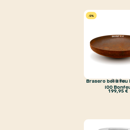
-5%
Brasero bol à feu
Bonfeu
100 Bonfe
199,95
€