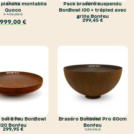
 plancha montabile
Pack brasero suspendu
Quoco
Bonfeu
Quoco
BonBowl 100 + trépied avec
1 195,00
€
grille Bonfeu
299,45
€
999,00
€
 bol à feu BonBowl
Braséro Bonbowl Pro 60cm
Bonfeu
Bonfeu
120 Bonfeu
Bonfeu
299,95
€
139,95
€