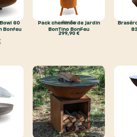
nBowl 60
Pack cheminée de jardin
Braséro
Bonfeu
en Bonfeu
BonTino BonFeu
83
299,90
€
€