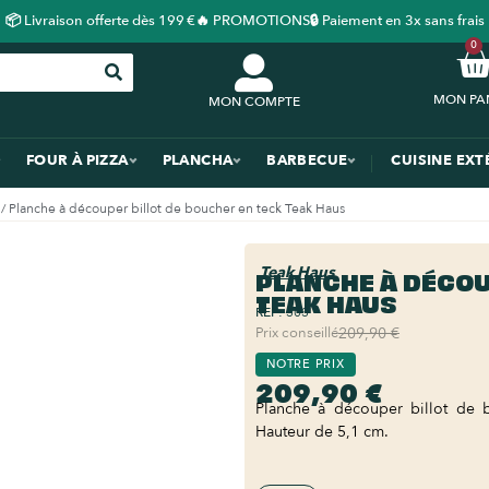
📦 Livraison offerte dès 199 €
🔥 PROMOTIONS
🔒 Paiement en 3x sans frais
0
MON COMPTE
FOUR À PIZZA
PLANCHA
BARBECUE
CUISINE EXT
/ Planche à découper billot de boucher en teck Teak Haus
Teak Haus
PLANCHE À DÉCOU
TEAK HAUS
REF:
303
Prix conseillé
209,90 €
NOTRE PRIX
209,90 €
Planche à découper billot de 
Hauteur de 5,1 cm.