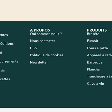
A PROPOS
PRODUITS
Qui sommes nous ?
Braséro
entes
Nous contacter
Fumoir
péditions
CGV
Fours à pizza
sé
Politique de cookies
Appareil à rac
oursements
Newsletter
Barbecue
Plancha
vis
Trancheuse à 
cettes
Cave à vin