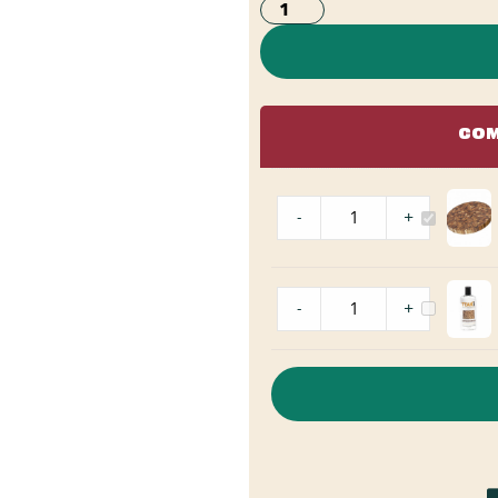
COM
-
+
-
+