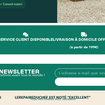
✓ Conseil expert
L'é
p
SERVICE CLIENT DISPONIBLE
LIVRAISON À DOMICILE OF
(à partir de 199€)
A NEWSLETTER
motions avant tout le monde !
X
LEREPAIREDUCHEF EST NOTÉ "EXCELLENT"
Tous nos clients sont satisfaits