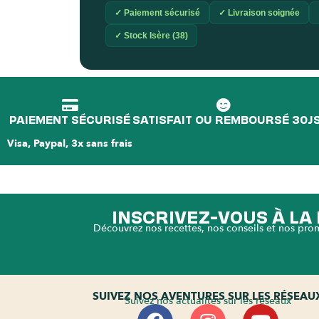
✓ Paiement sécurisé
✓ Livraison soignée
✓ Stock Isère (38)
PAIEMENT SÉCURISÉ
SATISFAIT OU REMBOURSÉ 30J
Visa, Paypal, 3x sans frais
INSCRIVEZ-VOUS À L
Découvrez nos recettes, nos conseils et nos pro
SUIVEZ NOS AVENTURES SUR LES RÉSEAU
Suivez nos actualités sur les réseaux