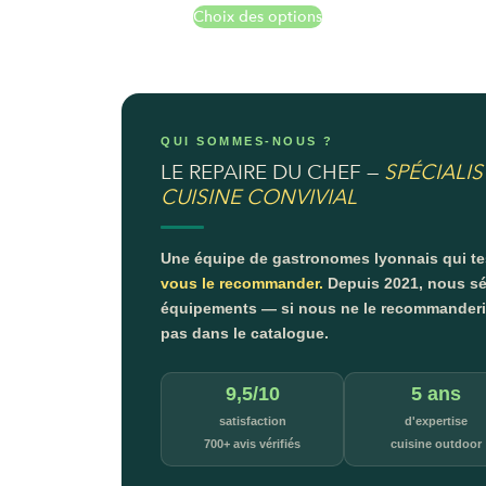
Choix des options
QUI SOMMES-NOUS ?
LE REPAIRE DU CHEF —
SPÉCIALIS
CUISINE CONVIVIAL
Une équipe de gastronomes lyonnais qui t
vous le recommander.
Depuis 2021, nous sé
équipements — si nous ne le recommanderion
pas dans le catalogue.
9,5/10
5 ans
satisfaction
d'expertise
700+ avis vérifiés
cuisine outdoor