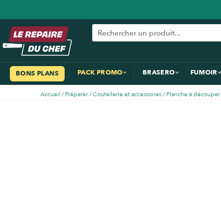
PACK PROMO
BRASERO
FUMOIR
BONS PLANS
Accueil
/
Préparer
/
Coutellerie et accessoires
/
Planche à découper