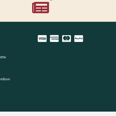
lette
jambon