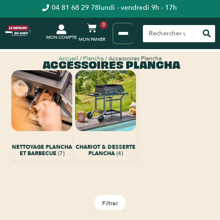
04 81 68 29 78
lundi - vendredi 9h - 17h
0
MON COMPTE
Accueil
/
Plancha
/ Accessoires Plancha
ACCESSOIRES PLANCHA
NETTOYAGE PLANCHA
CHARIOT & DESSERTE
ET BARBECUE
(7)
PLANCHA
(4)
Filtrer