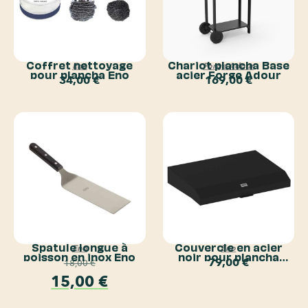
Coffret nettoyage
Chariot plancha Base
Eno
Forge Adour
pour plancha Eno
acier Forge Adour
34,00
€
169,00
€
Spatule longue à
Couvercle en acier
Eno
Eno
poisson en inox Eno
noir pour plancha
79,00
€
18,00
€
Initial 65 Eno
15,00
€