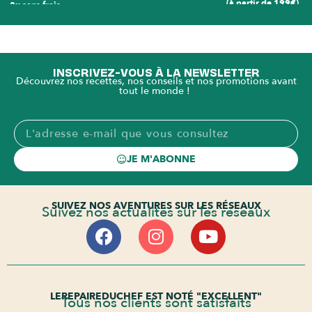
(à partir de 199€)
3x sans frais
INSCRIVEZ-VOUS À LA NEWSLETTER
Découvrez nos recettes, nos conseils et nos promotions avant
tout le monde !
JE M'ABONNE
SUIVEZ NOS AVENTURES SUR LES RÉSEAUX
Suivez nos actualités sur les réseaux
LEREPAIREDUCHEF EST NOTÉ "EXCELLENT"
Tous nos clients sont satisfaits