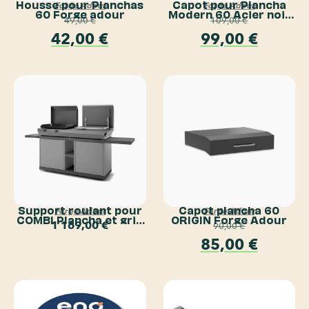
Housse pour Planchas
Capot pour Plancha
Forge Adour
Forge Adour
60 Forge adour
Modern 60 Acier noir
49,00
€
109,00
€
Forge Adour
42,00
€
99,00
€
Support roulant pour
Capot plancha 60
Forge Adour
Forge Adour
COMBI Plancha et grill
ORIGIN Forge Adour
1 169,00
€
90,00
€
Forge Adour
85,00
€