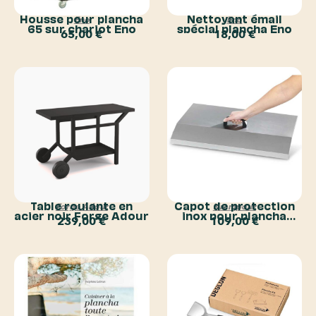
Housse pour plancha
Nettoyant émail
Eno
Eno
65 sur chariot Eno
spécial plancha Eno
65,00
€
18,00
€
Table roulante en
Capot de protection
Forge Adour
Krampouz
acier noir Forge Adour
inox pour plancha
239,00
€
109,00
€
Samba Krampouz