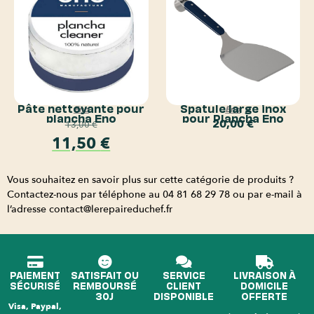
Pâte nettoyante pour
Spatule large inox
Eno
Eno
plancha Eno
pour Plancha Eno
20,00
€
13,00
€
11,50
€
Vous souhaitez en savoir plus sur cette catégorie de produits ?
Contactez-nous par téléphone au 04 81 68 29 78 ou par e-mail à
l’adresse
contact@lerepaireduchef.fr
PAIEMENT
SATISFAIT OU
SERVICE
LIVRAISON À
SÉCURISÉ
REMBOURSÉ
CLIENT
DOMICILE
30J
DISPONIBLE
OFFERTE
Visa, Paypal,