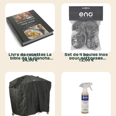
Livre de recettes La
Set de 4 boules inox
Forge Adour
Eno
bible de la plancha
pour nettoyage
24,00
€
12,00
€
Forge Adour
plancha Eno