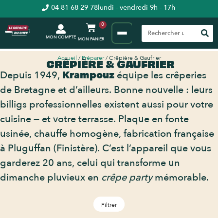
04 81 68 29 78
lundi - vendredi 9h - 17h
0
MON COMPTE
Accueil
/
Préparer
/ Crêpière & Gaufrier
CRÊPIÈRE & GAUFRIER
Depuis 1949,
Krampouz
équipe les crêperies
de Bretagne et d’ailleurs. Bonne nouvelle : leurs
billigs professionnelles existent aussi pour votre
cuisine — et votre terrasse. Plaque en fonte
usinée, chauffe homogène, fabrication française
à Pluguffan (Finistère). C’est l’appareil que vous
garderez 20 ans, celui qui transforme un
dimanche pluvieux en
crêpe party
mémorable.
Filtrer