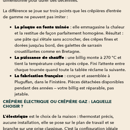
dimensionné pour durer des décennies.
La différence se joue sur trois points que les crêpières d’entrée
de gamme ne peuvent pas imiter :
La plaque en fonte usinée
: elle emmagasine la chaleur
et la restitue de façon parfaitement homogène. Résultat :
une pâte qui s’étale sans accrocher, des crêpes fines et
dorées jusqu’au bord, des galettes de sarrasin
croustillantes comme en Bretagne.
La puissance de chauffe
: une billig monte à 270 °C et
tient la température crêpe après crêpe. Fini l’attente entre
chaque tournée quand toute la tablée réclame la suivante.
La fabrication française
: conçue et assemblée à
Pluguffan, dans le Finistère. Pièces détachées disponibles
pendant des années — votre billig est réparable, pas
jetable.
CRÊPIÈRE ÉLECTRIQUE OU CRÊPIÈRE GAZ : LAQUELLE
CHOISIR ?
L’électrique
est le choix de la maison : thermostat précis,
aucune installation, elle se pose sur le plan de travail et se
branche sur une prise classique. C’est la configuration idéale