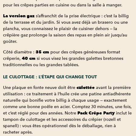
pour les crêpes parties en cuisine ou dans la salle à manger.
La version gaz
s’affranchit de la prise électrique : c’est la billig
de la terrasse et du jardin. Si vous avez déjà un brasero ou une
plancha, vous connaissez le plaisir de cuisiner dehors — la
crêpière gaz prolonge la saison des repas en plein air jusqu’au
goûter.
Côté diamètre :
35 cm
pour des crêpes généreuses format
crêperie,
40 cm
si vous visez les grandes galettes bretonnes
traditionnelles ou les grandes tablées.
LE CULOTTAGE : L’ÉTAPE QUI CHANGE TOUT
Une plaque en fonte neuve doit être
culottée
avant la première
utilisation : ce traitement à l’huile crée une patine antiadhérente
naturelle qui bonifie votre billig à chaque usage — exactement
comme une bonne poêle en acier. Comptez 30 minutes, une fois,
et c’est réglé pour des années. Notre
Pack Crêpe Party
inclut le
tampon de culottage et les accessoires du crêpier (rozell et
spanell) : vous êtes opérationnel dès le déballage, rien à
racheter après.