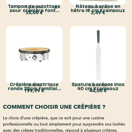
Tampon de culottage
Râteau à crêpe en
Krampouz
Krampouz
pour crêpière fonte
hêtre 18 cm Krampouz
35,00
€
2,49
€
Krampouz
Crêpière électrique
Spatule à crêpes inox
Casselin
Krampouz
ronde 35cm familiale
40 cm Krampouz
199,99
€
44,00
€
Casselin
COMMENT CHOISIR UNE CRÊPIÈRE ?
Le choix d’une crêpière, que ce soit pour une cuisine
professionnelle ou tout simplement pour surprendre vos invités
avec des crêpes traditionnelles, répond à plusieurs critères.