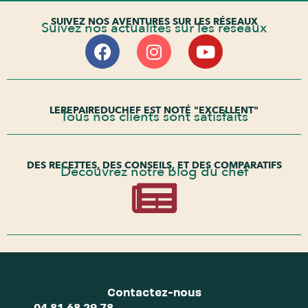
SUIVEZ NOS AVENTURES SUR LES RÉSEAUX
Suivez nos actualités sur les réseaux
LEREPAIREDUCHEF EST NOTÉ "EXCELLENT"
Tous nos clients sont satisfaits
DES RECETTES, DES CONSEILS, ET DES COMPARATIFS
Découvrez notre blog du chef
Contactez-nous