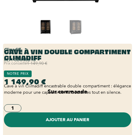
CAVE À VIN DOUBLE COMPARTIMENT
Climadiff
CLIMADIFF
REF:
CBU40D1B
Prix conseillé
1 149,90 €
NOTRE PRIX
1 149,90 €
Cave à vin Climadiff encastrable double compartiment : élégance
Sur commande
moderne pour une capacité de 40 bouteilles tout en silence.
AJOUTER AU PANIER