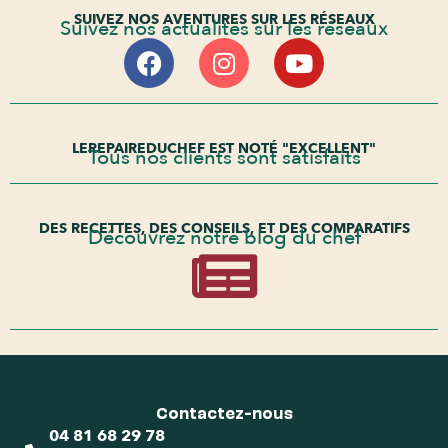
SUIVEZ NOS AVENTURES SUR LES RÉSEAUX
Suivez nos actualités sur les réseaux
LEREPAIREDUCHEF EST NOTÉ "EXCELLENT"
Tous nos clients sont satisfaits
DES RECETTES, DES CONSEILS, ET DES COMPARATIFS
Découvrez notre blog du chef
Contactez-nous
04 81 68 29 78