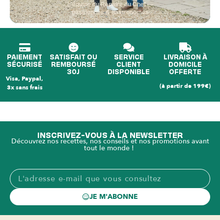
L'équipe du Repaire du Chef —
passionnés & gastronomes
PAIEMENT
SATISFAIT OU
SERVICE
LIVRAISON À
SÉCURISÉ
REMBOURSÉ
CLIENT
DOMICILE
30J
DISPONIBLE
OFFERTE
Visa, Paypal,
(à partir de 199€)
3x sans frais
INSCRIVEZ-VOUS À LA NEWSLETTER
Découvrez nos recettes, nos conseils et nos promotions avant
tout le monde !
JE M'ABONNE