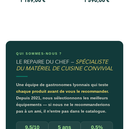
1 189,00
€
1 590,00
€
QUI SOMMES-NOUS ?
LE REPAIRE DU CHEF —
SPÉCIALISTE
DU MATÉRIEL DE CUISINE CONVIVIAL
Une équipe de gastronomes lyonnais qui teste
chaque produit avant de vous le recommander.
Depuis 2021, nous sélectionnons les meilleurs
équipements — si nous ne le recommanderions
pas à un ami, il n'entre pas dans le catalogue.
9,5/10
5 ans
0,5%