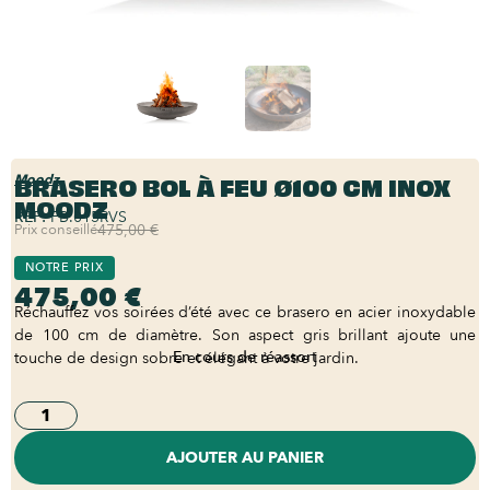
BRASERO BOL À FEU Ø100 CM INOX
Moodz
MOODZ
REF:
FB.015RVS
Prix conseillé
475,00 €
NOTRE PRIX
475,00 €
Réchauffez vos soirées d’été avec ce brasero en acier inoxydable
de 100 cm de diamètre. Son aspect gris brillant ajoute une
En cours de réassort
touche de design sobre et élégant à votre jardin.
AJOUTER AU PANIER