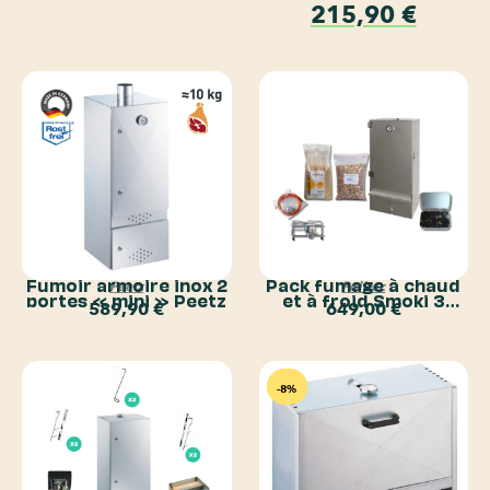
Smoker
215,90
€
Fumoir armoire inox 2
Pack fumage à chaud
Peetz
Politec
portes « mini » Peetz
et à froid Smoki 3
589,90
€
649,00
€
Politec
-8%