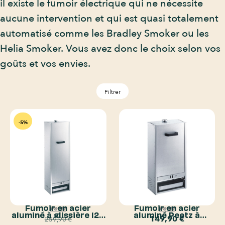
il existe le fumoir électrique qui ne nécessite
aucune intervention et qui est quasi totalement
automatisé comme les Bradley Smoker ou les
Helia Smoker. Vous avez donc le choix selon vos
goûts et vos envies.
Filtrer
-5%
Fumoir en acier
Fumoir en acier
Peetz
Peetz
aluminé à glissière 120
aluminé Peetz à
149,90
€
259,90
€
cm Peetz
glissière 75 cm