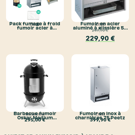
Pack fumage à froid
Fumoir en acier
Peetz
Peetz
fumoir acier à
aluminé à glissière 50
249,90
€
charnières 85 Peetz
cm Peetz
229,90
€
Barbecue fumoir
Fumoir en inox à
Barbecook
Peetz
Oskar Medium
charnières 75 Peetz
295,00
€
399,90
€
Barbecook