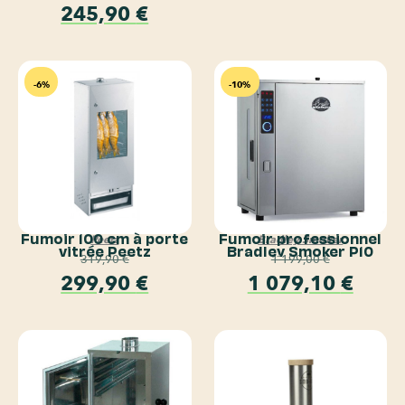
245,90
€
-6%
-10%
Fumoir 100 cm à porte
Fumoir professionnel
Peetz
Bradley Smoker
vitrée Peetz
Bradley Smoker P10
319,90
€
1 199,00
€
299,90
€
1 079,10
€