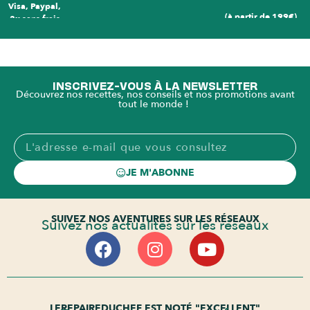
Visa, Paypal,
(à partir de 199€)
3x sans frais
INSCRIVEZ-VOUS À LA NEWSLETTER
Découvrez nos recettes, nos conseils et nos promotions avant
tout le monde !
JE M'ABONNE
SUIVEZ NOS AVENTURES SUR LES RÉSEAUX
Suivez nos actualités sur les réseaux
LEREPAIREDUCHEF EST NOTÉ "EXCELLENT"