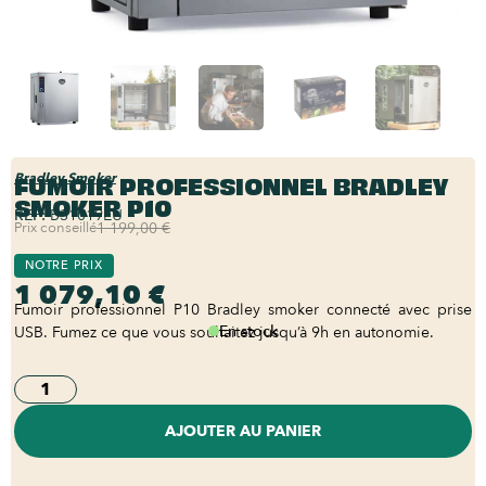
FUMOIR PROFESSIONNEL BRADLEY
Bradley Smoker
SMOKER P10
REF:
BS1019EU
Prix conseillé
1 199,00 €
NOTRE PRIX
1 079,10 €
Fumoir professionnel P10 Bradley smoker connecté avec prise
En stock
USB. Fumez ce que vous souhaitez jusqu’à 9h en autonomie.
AJOUTER AU PANIER