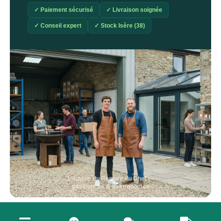
✓ Paiement sécurisé
✓ Livraison soignée
✓ Conseil expert
✓ Stock Isère (38)
L'équipe du Repaire du Chef —
passionnés & gastronomes