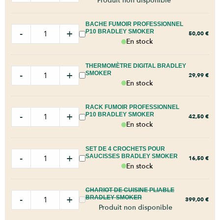
Produit non disponible
BACHE FUMOIR PROFESSIONNEL
-
+
P10 BRADLEY SMOKER
50,00
€
En stock
THERMOMÈTRE DIGITAL BRADLEY
-
+
SMOKER
29,99
€
En stock
RACK FUMOIR PROFESSIONNEL
-
+
P10 BRADLEY SMOKER
42,50
€
En stock
SET DE 4 CROCHETS POUR
-
+
SAUCISSES BRADLEY SMOKER
16,50
€
En stock
CHARIOT DE CUISINE PLIABLE
-
+
BRADLEY SMOKER
399,00
€
Produit non disponible