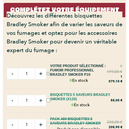
COMPLÉTEZ VOTRE ÉQUIPEMENT
Découvrez les différentes bisquettes
Bradley Smoker afin de varier les saveurs de
vos fumages et optez pour les accessoires
Bradley Smoker pour devenir un véritable
expert du fumage :
1
VOTRE PRODUIT SÉLECTIONNÉ :
FUMOIR PROFESSIONNEL
199,00
€
-
+
BRADLEY SMOKER P10
1
En stock
079,10
€
BISQUETTES 5 SAVEURS BRADLEY
-
+
SMOKER (X120)
55,00
€
En stock
PACK 480 BISQUETTES 5
220,00
€
-
+
SAVEURS BRADLEY SMOKER
205,90
€