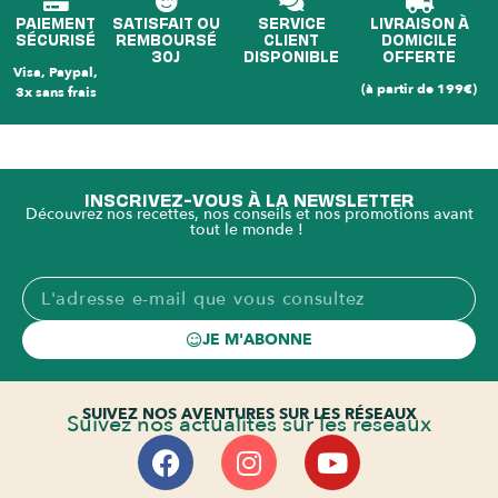
PAIEMENT
SATISFAIT OU
SERVICE
LIVRAISON À
SÉCURISÉ
REMBOURSÉ
CLIENT
DOMICILE
30J
DISPONIBLE
OFFERTE
Visa, Paypal,
(à partir de 199€)
3x sans frais
INSCRIVEZ-VOUS À LA NEWSLETTER
Découvrez nos recettes, nos conseils et nos promotions avant
tout le monde !
JE M'ABONNE
SUIVEZ NOS AVENTURES SUR LES RÉSEAUX
Suivez nos actualités sur les réseaux