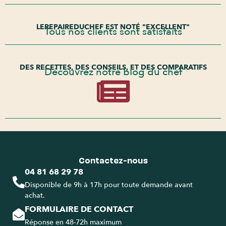
LEREPAIREDUCHEF EST NOTÉ "EXCELLENT"
Tous nos clients sont satisfaits
DES RECETTES, DES CONSEILS, ET DES COMPARATIFS
Découvrez notre blog du chef
Contactez-nous
04 81 68 29 78
Disponible de 9h à 17h pour toute demande avant
achat.
FORMULAIRE DE CONTACT
Réponse en 48-72h maximum