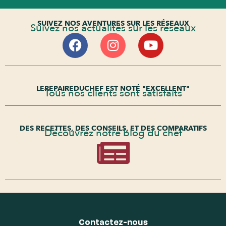
SUIVEZ NOS AVENTURES SUR LES RÉSEAUX
Suivez nos actualités sur les réseaux
LEREPAIREDUCHEF EST NOTÉ "EXCELLENT"
Tous nos clients sont satisfaits
DES RECETTES, DES CONSEILS, ET DES COMPARATIFS
Découvrez notre blog du chef
Contactez-nous