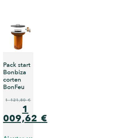
Pack start
Bonbiza
corten
BonFeu
1 121,80
€
1
009,62
€