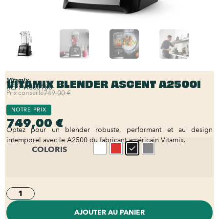
VITAMIX BLENDER ASCENT A2500I
Vitamix
REF:
VI063188
Prix conseillé
749,00 €
NOTRE PRIX
749,00 €
Optez pour un blender robuste, performant et au design
intemporel avec le A2500 du fabricant américain Vitamix.
COLORIS
AJOUTER AU PANIER