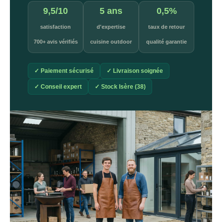
9,5/10
5 ans
0,5%
satisfaction
d'expertise
taux de retour
700+ avis vérifiés
cuisine outdoor
qualité garantie
✓ Paiement sécurisé
✓ Livraison soignée
✓ Conseil expert
✓ Stock Isère (38)