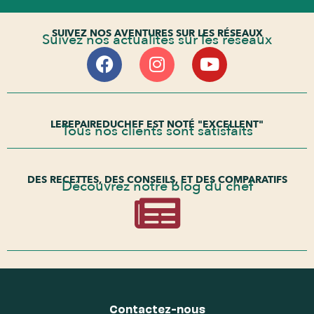
SUIVEZ NOS AVENTURES SUR LES RÉSEAUX
Suivez nos actualités sur les réseaux
LEREPAIREDUCHEF EST NOTÉ "EXCELLENT"
Tous nos clients sont satisfaits
DES RECETTES, DES CONSEILS, ET DES COMPARATIFS
Découvrez notre blog du chef
Contactez-nous