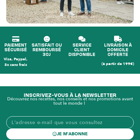
L'équipe du Repaire du Chef —
passionnés & gastronomes
PAIEMENT
SATISFAIT OU
SERVICE
LIVRAISON À
SÉCURISÉ
REMBOURSÉ
CLIENT
DOMICILE
30J
DISPONIBLE
OFFERTE
Visa, Paypal,
(à partir de 199€)
3x sans frais
INSCRIVEZ-VOUS À LA NEWSLETTER
Découvrez nos recettes, nos conseils et nos promotions avant
tout le monde !
JE M'ABONNE