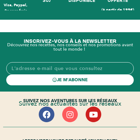
Visa, Paypal,
(à partir de 199€)
3x sans frais
INSCRIVEZ-VOUS À LA NEWSLETTER
Découvrez nos recettes, nos conseils et nos promotions avant
tout le monde !
JE M'ABONNE
SUIVEZ NOS AVENTURES SUR LES RÉSEAUX
Suivez nos actualités sur les réseaux