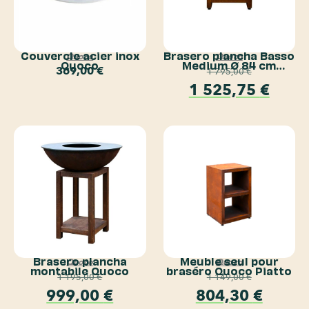
Couvercle acier inox
Brasero plancha Basso
Quoco
Quoco
Quoco
Medium Ø 84 cm
369,00
€
1 795,00
€
Corten Quoco
1 525,75
€
Brasero plancha
Meuble seul pour
Quoco
Quoco
montabile Quoco
braséro Quoco Piatto
1 195,00
€
1 149,00
€
999,00
€
804,30
€