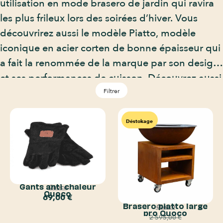
utilisation en mode brasero de jardin qui ravira
les plus frileux lors des soirées d’hiver. Vous
découvrirez aussi le modèle Piatto, modèle
iconique en acier corten de bonne épaisseur qui
a fait la renommée de la marque par son design
et ses performances de cuisson. Découvrez aussi
les nombreux autres modèles qui sauront se
Filtrer
fondre dans votre jardin en apportant une
touche singulière à votre maison.
Déstokage
Gants anti chaleur
Quoco
Quoco
69,00
€
Brasero piatto large
Quoco
pro Quoco
2 595,00
€