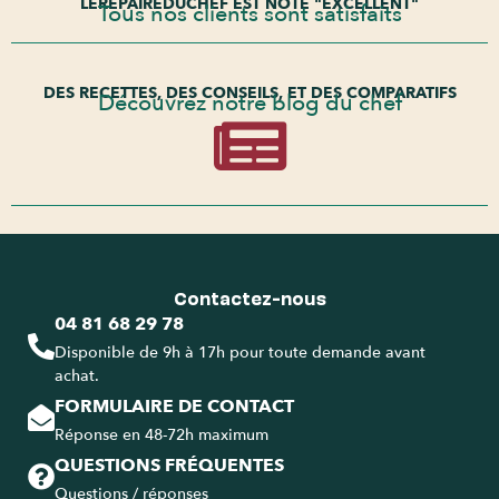
LEREPAIREDUCHEF EST NOTÉ "EXCELLENT"
Tous nos clients sont satisfaits
DES RECETTES, DES CONSEILS, ET DES COMPARATIFS
Découvrez notre blog du chef
Contactez-nous
04 81 68 29 78
Disponible de 9h à 17h pour toute demande avant
achat.
FORMULAIRE DE CONTACT
Réponse en 48-72h maximum
QUESTIONS FRÉQUENTES
Questions / réponses