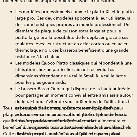
différents, chacun adapté à différents types d’utilisation.
Les modèles professionnels comme le piatto XL et le piatto
large pro. Ces deux modèles apportent à leur utilisateurs
des caractéristiques propres au monde professionnel. Un
diamètre de plaque de cuisson extra large et pour le
piatto large pro la possibilité de le déplacer grâce à ses
roulettes. Avec leur structure en acier corten ou en acier
thermolaqué noir, ces braseros bénéficient d’une grande
résistance à la chaleur.
Les modèles Quoco Piatto classiques qui répondent à une
utilisation chez un particulier aimant recevoir. Les
dimensions s’étendent de la taille Small à la taille large
pour les plus gourmands.
Le brasero Basso Quoco qui dispose de la hauteur idéale
pour partager un moment convivial entre amis assis autour
du feu. Et pour éviter de vous brûler lors de l’utilisation, il
Tous les braseros de la marque Quoco sont équipés d’une
est équipé d’un contour protecteur en bois idéal pour
plaque de cuisson en acier au carbone. Ce matériau de haute
poser un verre ou une assiette et profiter pleinement de
qualité s’avère parfaitement adapté au contact alimentaire et
votre repas à la manière d’une pierrade.
bénéficie d’une grande résistance à la chaleur et aux chocs.
Enfin, le brasero Tavolo de Quoco est idéal pour les chefs
Cette matière permet aussi à Quoco d’obtenir un excellent
d’extérieur qui cherchent à avoir plus d’espace pour