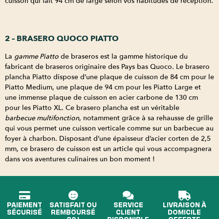
cuisson qui fait 94 cm de large selon vos habitudes de réception.
2 – BRASERO QUOCO PIATTO
La
gamme Piatto
de braseros est la gamme historique du
fabricant de braseros originaire des Pays bas Quoco. Le brasero
plancha Piatto dispose d’une plaque de cuisson de 84 cm pour le
Piatto Medium, une plaque de 94 cm pour les Piatto Large et
une immense plaque de cuisson en acier carbone de 130 cm
pour les Piatto XL. Ce brasero plancha est un véritable
barbecue multifonction
, notamment grâce à sa rehausse de grille
qui vous permet une cuisson verticale comme sur un barbecue au
foyer à charbon. Disposant d’une épaisseur d’acier corten de 2,5
mm, ce brasero de cuisson est un article qui vous accompagnera
dans vos aventures culinaires un bon moment !
PAIEMENT
SATISFAIT OU
SERVICE
LIVRAISON À
SÉCURISÉ
REMBOURSÉ
CLIENT
DOMICILE
30J
DISPONIBLE
OFFERTE