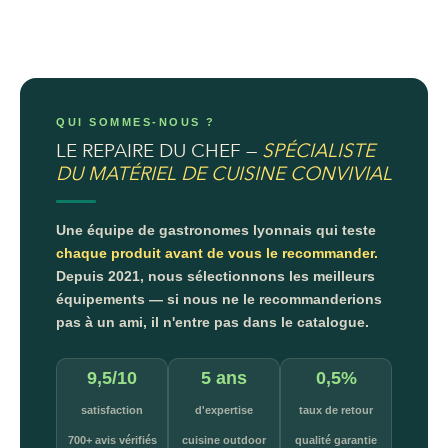
QUI SOMMES-NOUS ?
LE REPAIRE DU CHEF —
SPÉCIALISTE
DU MATÉRIEL DE CUISINE CONVIVIAL
Une équipe de gastronomes lyonnais qui teste
chaque produit avant de vous le recommander.
Depuis 2021, nous sélectionnons les meilleurs
équipements — si nous ne le recommanderions
pas à un ami, il n'entre pas dans le catalogue.
9,5/10
5 ans
0,5%
satisfaction
d'expertise
taux de retour
700+ avis vérifiés
cuisine outdoor
qualité garantie