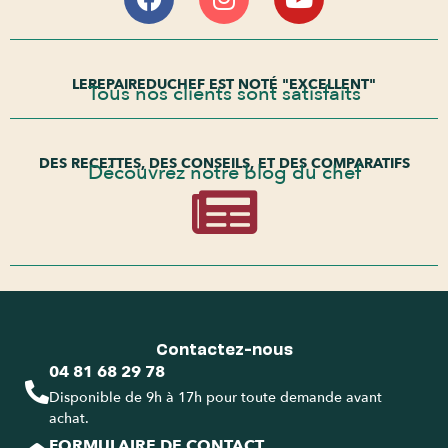
LEREPAIREDUCHEF EST NOTÉ "EXCELLENT"
Tous nos clients sont satisfaits
DES RECETTES, DES CONSEILS, ET DES COMPARATIFS
Découvrez notre blog du chef
Contactez-nous
04 81 68 29 78
Disponible de 9h à 17h pour toute demande avant
achat.
FORMULAIRE DE CONTACT