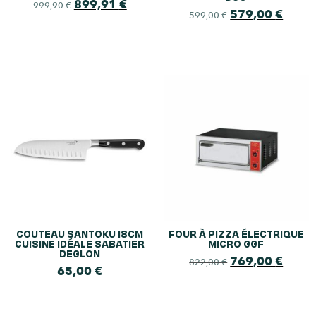
899,91
€
999,90
€
579,00
€
599,00
€
COUTEAU SANTOKU 18CM
FOUR À PIZZA ÉLECTRIQUE
CUISINE IDÉALE SABATIER
MICRO GGF
DEGLON
769,00
€
822,00
€
65,00
€