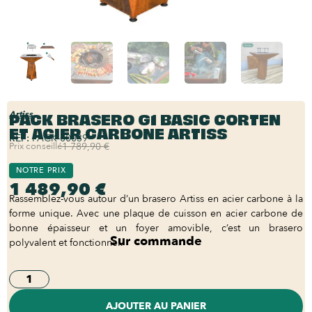
PACK BRASERO G1 BASIC CORTEN
Artiss
ET ACIER CARBONE ARTISS
REF:
PACK-00039
Prix conseillé
1 789,90 €
NOTRE PRIX
1 489,90 €
Rassemblez-vous autour d’un brasero Artiss en acier carbone à la
forme unique. Avec une plaque de cuisson en acier carbone de
bonne épaisseur et un foyer amovible, c’est un brasero
Sur commande
polyvalent et fonctionnel.
AJOUTER AU PANIER