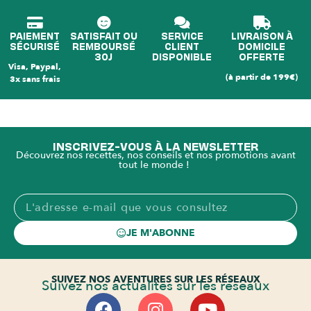
PAIEMENT
SATISFAIT OU
SERVICE
LIVRAISON À
SÉCURISÉ
REMBOURSÉ
CLIENT
DOMICILE
30J
DISPONIBLE
OFFERTE
Visa, Paypal,
(à partir de 199€)
3x sans frais
INSCRIVEZ-VOUS À LA NEWSLETTER
Découvrez nos recettes, nos conseils et nos promotions avant
tout le monde !
JE M'ABONNE
SUIVEZ NOS AVENTURES SUR LES RÉSEAUX
Suivez nos actualités sur les réseaux