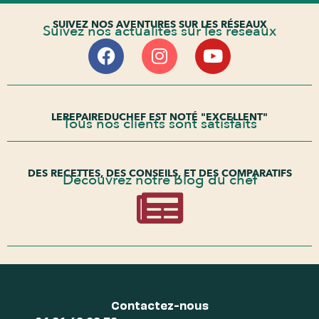
SUIVEZ NOS AVENTURES SUR LES RÉSEAUX
Suivez nos actualités sur les réseaux
LEREPAIREDUCHEF EST NOTÉ "EXCELLENT"
Tous nos clients sont satisfaits
DES RECETTES, DES CONSEILS, ET DES COMPARATIFS
Découvrez notre blog du chef
Contactez-nous