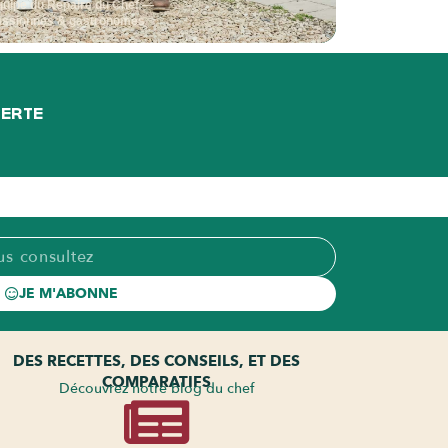
quipe du Repaire du Chef —
assionnés & gastronomes
FERTE
JE M'ABONNE
DES RECETTES, DES CONSEILS, ET DES
COMPARATIFS
Découvrez notre blog du chef