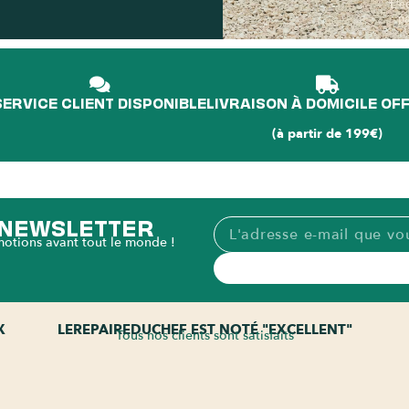
L'é
p
SERVICE CLIENT DISPONIBLE
LIVRAISON À DOMICILE OF
(à partir de 199€)
A NEWSLETTER
motions avant tout le monde !
X
LEREPAIREDUCHEF EST NOTÉ "EXCELLENT"
Tous nos clients sont satisfaits