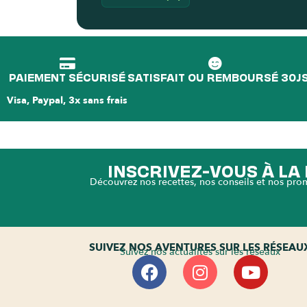
PAIEMENT SÉCURISÉ
SATISFAIT OU REMBOURSÉ 30J
Visa, Paypal, 3x sans frais
INSCRIVEZ-VOUS À L
Découvrez nos recettes, nos conseils et nos pro
SUIVEZ NOS AVENTURES SUR LES RÉSEAU
Suivez nos actualités sur les réseaux