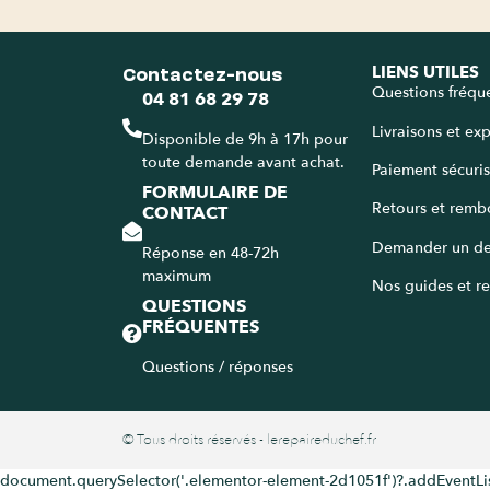
Contactez-nous
LIENS UTILES
Questions fréqu
04 81 68 29 78
Livraisons et ex
Disponible de 9h à 17h pour
toute demande avant achat.
Paiement sécuri
FORMULAIRE DE
Retours et remb
CONTACT
Demander un de
Réponse en 48-72h
maximum
Nos guides et re
QUESTIONS
FRÉQUENTES
Questions / réponses
© Tous droits réservés - lerepaireduchef.fr
document.querySelector('.elementor-element-2d1051f')?.addEventListener