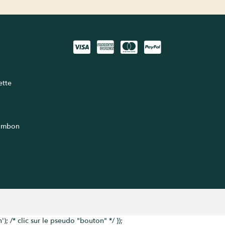
lette
jambon
; /* clic sur le pseudo "bouton" */ });