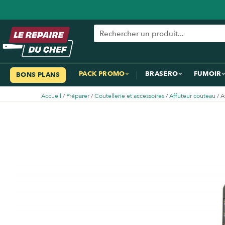
PACK PROMO
BRASERO
FUMOIR
BONS PLANS
Accueil
/
Préparer
/
Coutellerie et accessoires
/
Affuteur couteau
/ A