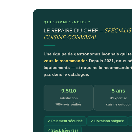
QUI SOMMES-NOUS ?
LE REPAIRE DU CHEF —
SPÉCIALIS
CUISINE CONVIVIAL
Une équipe de gastronomes lyonnais qui t
vous le recommander.
Depuis 2021, nous sé
équipements — si nous ne le recommanderion
pas dans le catalogue.
9,5/10
5 ans
satisfaction
d'expertise
700+ avis vérifiés
cuisine outdoor
✓ Paiement sécurisé
✓ Livraison soignée
✓ Stock Isère (38)