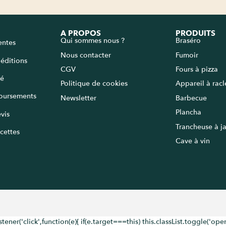
A PROPOS
PRODUITS
Qui sommes nous ?
Braséro
entes
Nous contacter
Fumoir
péditions
CGV
Fours à pizza
sé
Politique de cookies
Appareil à rac
oursements
Newsletter
Barbecue
Plancha
vis
Trancheuse à 
cettes
Cave à vin
('click',function(e){ if(e.target===this) this.classList.toggle('open')