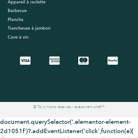
Appareil à raclette
Barbecue
Plancha
Trancheuse à jambon
Cave à vin
© Tous droits réservés - lerepaireduchef.fr
document.querySelector('.elementor-element-
2d1051f')?.addEventListener('click',function(e){