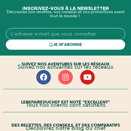
INSCRIVEZ-VOUS À LA NEWSLETTER
Découvrez nos recettes, nos conseils et nos promotions avant
tout le monde !
JE M'ABONNE
SUIVEZ NOS AVENTURES SUR LES RÉSEAUX
Suivez nos actualités sur les réseaux
LEREPAIREDUCHEF EST NOTÉ "EXCELLENT"
Tous nos clients sont satisfaits
DES RECETTES, DES CONSEILS, ET DES COMPARATIFS
Découvrez notre blog du chef