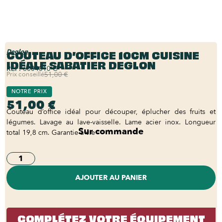
COUTEAU D’OFFICE 10CM CUISINE
Deglon
IDÉALE SABATIER DEGLON
REF:
6004010-C
Prix conseillé
51,00 €
NOTRE PRIX
51,00 €
Couteau d’office idéal pour découper, éplucher des fruits et
légumes. Lavage au lave-vaisselle. Lame acier inox. Longueur
Sur commande
total 19,8 cm. Garantie à vie
AJOUTER AU PANIER
COMPLÉTEZ VOTRE ÉQUIPEMENT