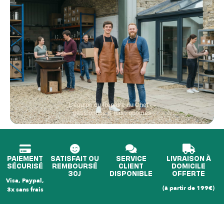
L'équipe du Repaire du Chef —
passionnés & gastronomes
PAIEMENT
SATISFAIT OU
SERVICE
LIVRAISON À
SÉCURISÉ
REMBOURSÉ
CLIENT
DOMICILE
30J
DISPONIBLE
OFFERTE
Visa, Paypal,
(à partir de 199€)
3x sans frais