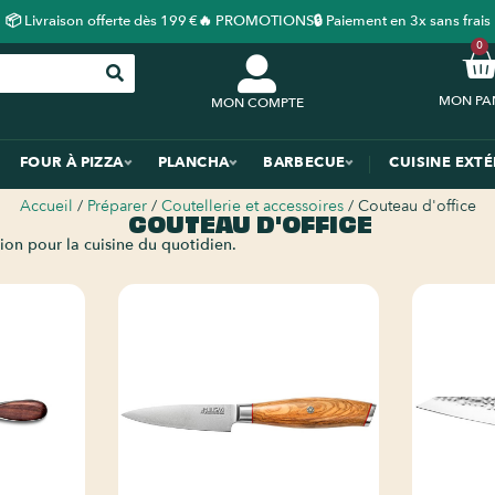
📦 Livraison offerte dès 199 €
🔥 PROMOTIONS
🔒 Paiement en 3x sans frais
0
MON COMPTE
FOUR À PIZZA
PLANCHA
BARBECUE
CUISINE EXT
Accueil
/
Préparer
/
Coutellerie et accessoires
/ Couteau d'office
COUTEAU D'OFFICE
ion pour la cuisine du quotidien.