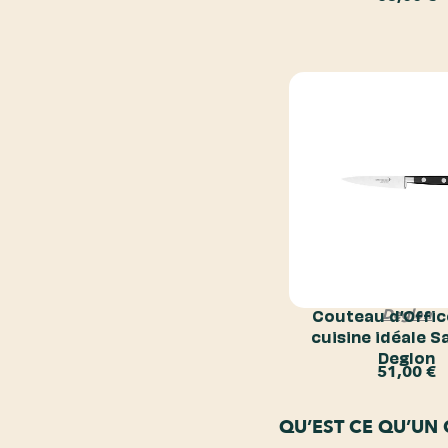
Couteau d’Offic
Deglon
cuisine idéale S
Deglon
51,00
€
QU’EST CE QU’UN 