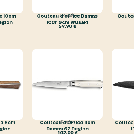
e 10cm
Couteau d’office Damas
Coutea
Wusaki
eglon
10Cr 9cm Wusaki
59,90
€
ce 9cm
Couteau d’Office 11cm
Coutea
Deglon
glon
Damas 67 Deglon
1
102,00
€