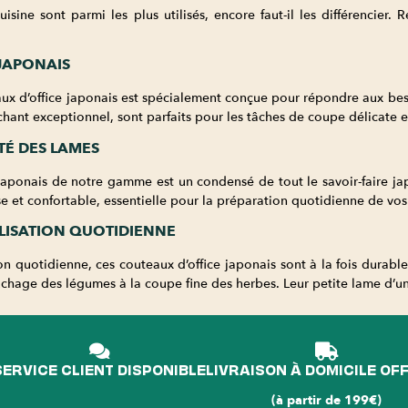
isine sont parmi les plus utilisés, encore faut-il les différencier
JAPONAIS
ux d’office japonais est spécialement conçue pour répondre aux beso
nchant exceptionnel, sont parfaits pour les tâches de coupe délicate e
TÉ DES LAMES
aponais de notre gamme est un condensé de tout le savoir-faire japo
e et confortable, essentielle pour la préparation quotidienne de vos
ILISATION QUOTIDIENNE
n quotidienne, ces couteaux d’office japonais sont à la fois durables
luchage des légumes à la coupe fine des herbes. Leur petite lame d’un
SERVICE CLIENT DISPONIBLE
LIVRAISON À DOMICILE OF
(à partir de 199€)