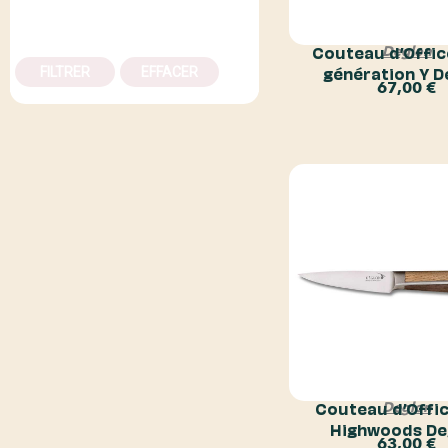
Couteau d’Offic
Deglon
génération Y D
FILTRER
EFFACER
67,00
€
Couteau d’Offi
Deglon
Highwoods De
63,00
€