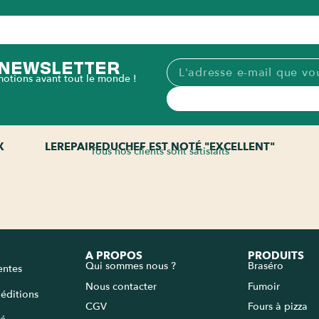
A NEWSLETTER
motions avant tout le monde !
X
LEREPAIREDUCHEF EST NOTÉ "EXCELLENT"
Tous nos clients sont satisfaits
A PROPOS
PRODUITS
Qui sommes nous ?
Braséro
entes
Nous contacter
Fumoir
péditions
CGV
Fours à pizza