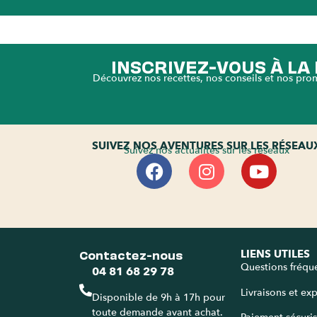
INSCRIVEZ-VOUS À L
Découvrez nos recettes, nos conseils et nos pro
SUIVEZ NOS AVENTURES SUR LES RÉSEAU
Suivez nos actualités sur les réseaux
Contactez-nous
LIENS UTILES
Questions fréqu
04 81 68 29 78
Livraisons et ex
Disponible de 9h à 17h pour
toute demande avant achat.