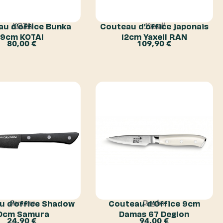
u d’office Bunka
Couteau d’office japonais
KOTAI
Yaxell
9cm KOTAI
12cm Yaxell RAN
80,00
€
109,90
€
u d’office Shadow
Couteau d’Office 9cm
Samura
Deglon
0cm Samura
Damas 67 Deglon
24,90
€
94,00
€