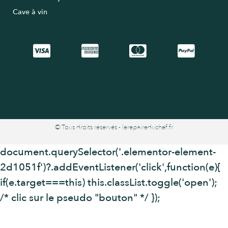
Cave à vin
© Tous droits réservés - lerepaireduchef.fr
document.querySelector('.elementor-element-
2d1051f')?.addEventListener('click',function(e){
if(e.target===this) this.classList.toggle('open');
/* clic sur le pseudo "bouton" */ });