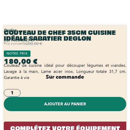
COUTEAU DE CHEF 35CM CUISINE
Deglon
IDÉALE SABATIER DEGLON
REF:
6004035-C
Prix conseillé
200,00 €
NOTRE PRIX
180,00 €
Couteau de cuisine idéal pour découper légumes et viandes.
Lavage à la main. Lame acier inox. Longueur totale 31,7 cm.
Sur commande
Garantie à vie
AJOUTER AU PANIER
COMPLÉTEZ VOTRE ÉQUIPEMENT