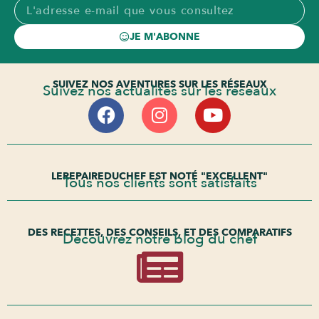
JE M'ABONNE
SUIVEZ NOS AVENTURES SUR LES RÉSEAUX
Suivez nos actualités sur les réseaux
LEREPAIREDUCHEF EST NOTÉ "EXCELLENT"
Tous nos clients sont satisfaits
DES RECETTES, DES CONSEILS, ET DES COMPARATIFS
Découvrez notre blog du chef