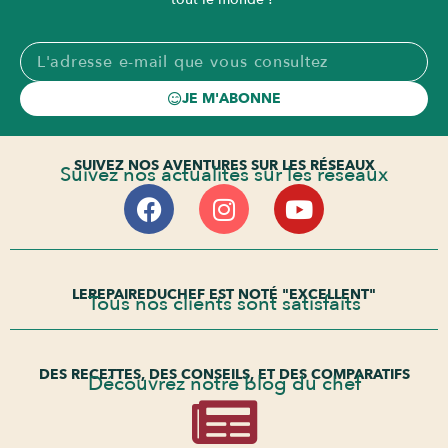
JE M'ABONNE
SUIVEZ NOS AVENTURES SUR LES RÉSEAUX
Suivez nos actualités sur les réseaux
LEREPAIREDUCHEF EST NOTÉ "EXCELLENT"
Tous nos clients sont satisfaits
DES RECETTES, DES CONSEILS, ET DES COMPARATIFS
Découvrez notre blog du chef