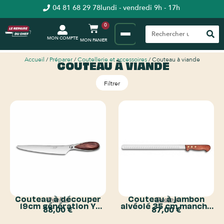
04 81 68 29 78
lundi - vendredi 9h - 17h
0
MON COMPTE
Accueil
/
Préparer
/
Coutellerie et accessoires
/ Couteau à viande
COUTEAU À VIANDE
Filtrer
Couteau à découper
Couteau à jambon
Deglon
Deglon
19cm génération Y
alvéolé 35 cm manche
88,00
€
87,00
€
Deglon
bois Deglon