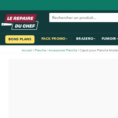
PACK PROMO
BRASERO
FUMOIR
BONS PLANS
Accueil
/
Plancha
/
Accessoires Plancha
/ Capot pour Plancha Moder