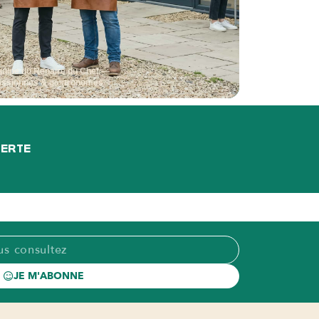
quipe du Repaire du Chef —
assionnés & gastronomes
FERTE
JE M'ABONNE