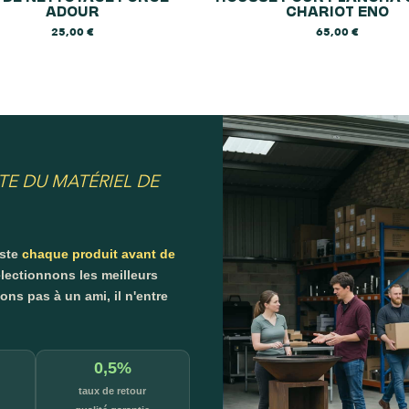
ADOUR
CHARIOT ENO
25,00
€
65,00
€
TE DU MATÉRIEL DE
este
chaque produit avant de
lectionnons les meilleurs
s pas à un ami, il n'entre
0,5%
taux de retour