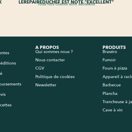
X
LEREPAIREDUCHEF EST NOTÉ "EXCELLENT"
Tous nos clients sont satisfaits
A PROPOS
PRODUITS
Qui sommes nous ?
Braséro
entes
Nous contacter
Fumoir
péditions
CGV
Fours à pizza
sé
Politique de cookies
Appareil à rac
oursements
Newsletter
Barbecue
Plancha
vis
Trancheuse à 
cettes
Cave à vin