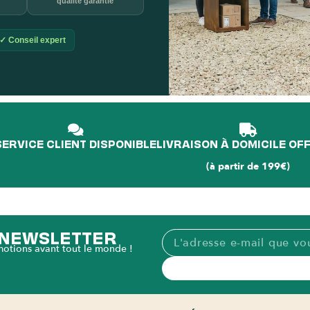
qualité garantie
✓ Conseil expert
L'é
p
SERVICE CLIENT DISPONIBLE
LIVRAISON À DOMICILE OF
(à partir de 199€)
A NEWSLETTER
motions avant tout le monde !