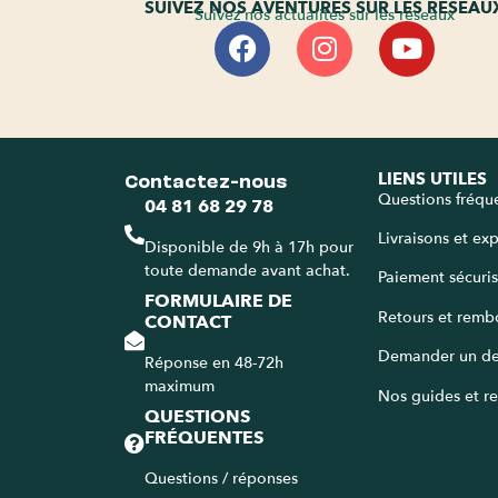
SUIVEZ NOS AVENTURES SUR LES RÉSEAU
Suivez nos actualités sur les réseaux
Contactez-nous
LIENS UTILES
Questions fréqu
04 81 68 29 78
Livraisons et ex
Disponible de 9h à 17h pour
toute demande avant achat.
Paiement sécuri
FORMULAIRE DE
Retours et remb
CONTACT
Demander un de
Réponse en 48-72h
maximum
Nos guides et re
QUESTIONS
FRÉQUENTES
Questions / réponses