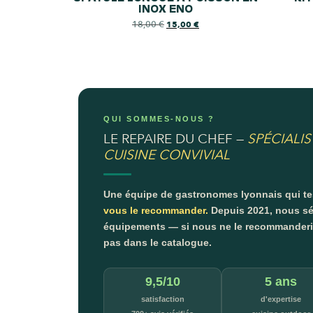
INOX ENO
18,00
€
15,00
€
QUI SOMMES-NOUS ?
LE REPAIRE DU CHEF —
SPÉCIALIS
CUISINE CONVIVIAL
Une équipe de gastronomes lyonnais qui t
vous le recommander.
Depuis 2021, nous sé
équipements — si nous ne le recommanderion
pas dans le catalogue.
9,5/10
5 ans
satisfaction
d'expertise