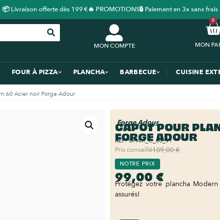
📦 Livraison offerte dès 199 €
🔥 PROMOTIONS
🔒 Paiement en 3x sans frais
0
MON COMPTE
FOUR À PIZZA
PLANCHA
BARBECUE
CUISINE EXT
n 60 Acier noir Forge Adour
Forge Adour
CAPOT POUR PLAN
FORGE ADOUR
REF:
CPAM_C_60_V1
Prix conseillé
109,00 €
NOTRE PRIX
99,00 €
Protégez votre plancha Modern 
assurés!