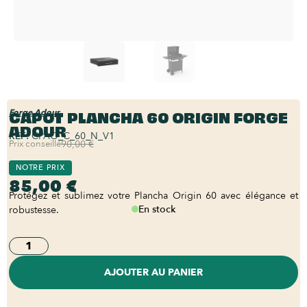
CAPOT PLANCHA 60 ORIGIN FORGE
Forge Adour
ADOUR
REF:
CPAO_C_60_N_V1
Prix conseillé
90,00 €
NOTRE PRIX
85,00 €
Protégez et sublimez votre Plancha Origin 60 avec élégance et
En stock
robustesse.
AJOUTER AU PANIER