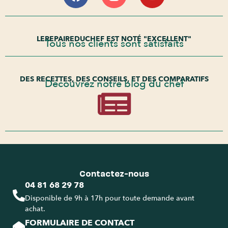
LEREPAIREDUCHEF EST NOTÉ "EXCELLENT"
Tous nos clients sont satisfaits
DES RECETTES, DES CONSEILS, ET DES COMPARATIFS
Découvrez notre blog du chef
Contactez-nous
04 81 68 29 78
Disponible de 9h à 17h pour toute demande avant
achat.
FORMULAIRE DE CONTACT