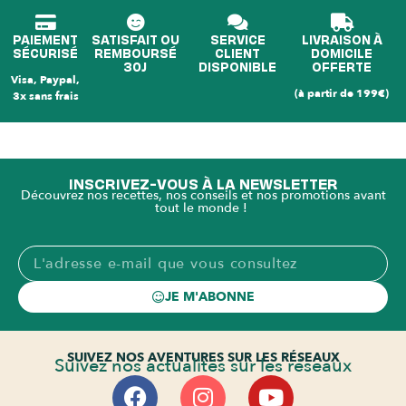
PAIEMENT
SATISFAIT OU
SERVICE
LIVRAISON À
SÉCURISÉ
REMBOURSÉ
CLIENT
DOMICILE
30J
DISPONIBLE
OFFERTE
Visa, Paypal,
(à partir de 199€)
3x sans frais
INSCRIVEZ-VOUS À LA NEWSLETTER
Découvrez nos recettes, nos conseils et nos promotions avant
tout le monde !
JE M'ABONNE
SUIVEZ NOS AVENTURES SUR LES RÉSEAUX
Suivez nos actualités sur les réseaux