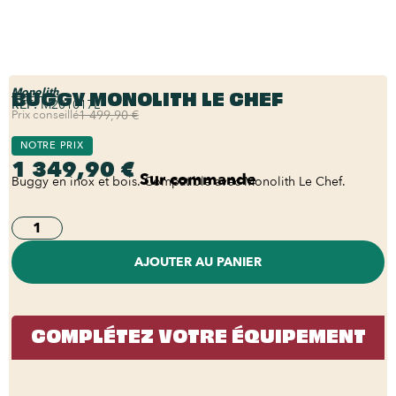
BUGGY MONOLITH LE CHEF
Monolith
REF:
M201017L
Prix conseillé
1 499,90 €
NOTRE PRIX
1 349,90 €
Sur commande
Buggy en inox et bois. Compatible avec Monolith Le Chef.
AJOUTER AU PANIER
COMPLÉTEZ VOTRE ÉQUIPEMENT