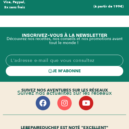
Visa, Paypal,
(à partir de 199€)
3x sans frais
INSCRIVEZ-VOUS À LA NEWSLETTER
Découvrez nos recettes, nos conseils et nos promotions avant
tout le monde !
JE M'ABONNE
SUIVEZ NOS AVENTURES SUR LES RÉSEAUX
Suivez nos actualités sur les réseaux
LEREPAIREDUCHEF EST NOTÉ "EXCELLENT"