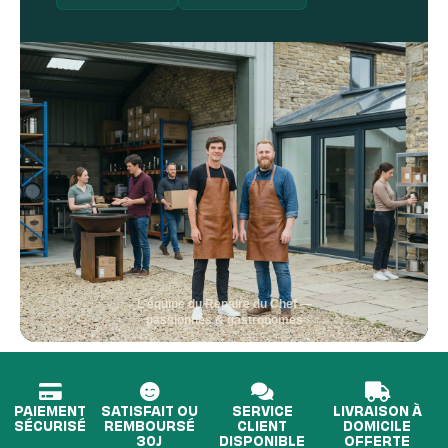
L'équipe du Repaire du Chef —
passionnés & gastronomes
PAIEMENT
SATISFAIT OU
SERVICE
LIVRAISON À
SÉCURISÉ
REMBOURSÉ
CLIENT
DOMICILE
30J
DISPONIBLE
OFFERTE