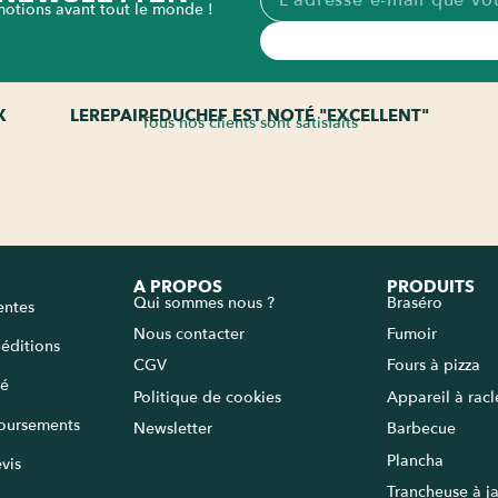
motions avant tout le monde !
X
LEREPAIREDUCHEF EST NOTÉ "EXCELLENT"
Tous nos clients sont satisfaits
A PROPOS
PRODUITS
Qui sommes nous ?
Braséro
entes
Nous contacter
Fumoir
péditions
CGV
Fours à pizza
sé
Politique de cookies
Appareil à rac
oursements
Newsletter
Barbecue
Plancha
vis
Trancheuse à 