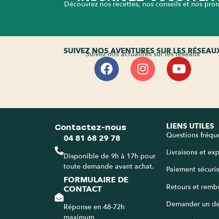
Découvrez nos recettes, nos conseils et nos pro
SUIVEZ NOS AVENTURES SUR LES RÉSEAU
Suivez nos actualités sur les réseaux
Contactez-nous
LIENS UTILES
Questions fréqu
04 81 68 29 78
Livraisons et ex
Disponible de 9h à 17h pour
toute demande avant achat.
Paiement sécuri
FORMULAIRE DE
Retours et remb
CONTACT
Demander un de
Réponse en 48-72h
maximum