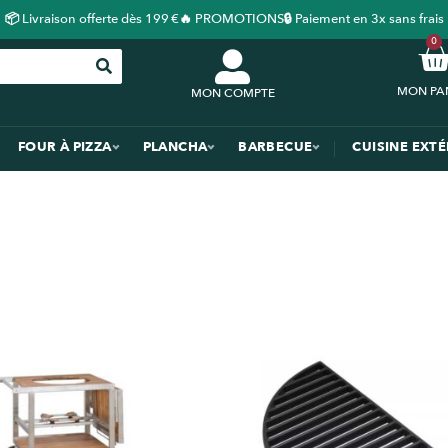
📦 Livraison offerte dès 199 €
🔥 PROMOTIONS
🔒 Paiement en 3x sans frais
0
MON COMPTE
FOUR À PIZZA
PLANCHA
BARBECUE
CUISINE EXT