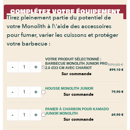
COMPLÉTEZ VOTRE ÉQUIPEMENT
Tirez pleinement partie du potentiel de
votre Monolith à l\'aide des accessoires
pour fumer, varier les cuissons et protéger
votre barbecue :
VOTRE PRODUIT SÉLECTIONNÉ :
BARBECUE MONOLITH JUNIOR PRO
999,00
€
-
+
2.0 ∅33 CM AVEC CHARIOT
899,10
€
Sur commande
HOUSSE MONOLITH JUNIOR
-
+
79,90
€
Sur commande
PANIER À CHARBON POUR KAMADO
-
+
JUNIOR MONOLITH
69,90
€
Sur commande