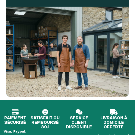
L'équipe du Repaire du Chef —
passionnés & gastronomes
PAIEMENT
SATISFAIT OU
SERVICE
LIVRAISON À
SÉCURISÉ
REMBOURSÉ
CLIENT
DOMICILE
30J
DISPONIBLE
OFFERTE
Visa, Paypal,