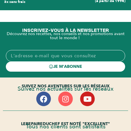
(à partir de 199€)
3x sans frais
INSCRIVEZ-VOUS À LA NEWSLETTER
Découvrez nos recettes, nos conseils et nos promotions avant
tout le monde !
JE M'ABONNE
SUIVEZ NOS AVENTURES SUR LES RÉSEAUX
Suivez nos actualités sur les réseaux
LEREPAIREDUCHEF EST NOTÉ "EXCELLENT"
Tous nos clients sont satisfaits