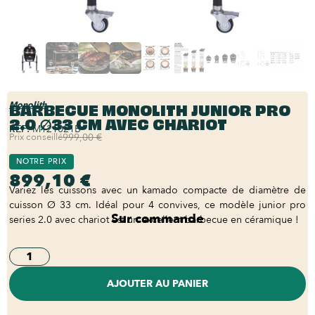
BARBECUE MONOLITH JUNIOR PRO
Monolith
2.0 ∅33 CM AVEC CHARIOT
REF:
M121021B
Prix conseillé
999,00 €
NOTRE PRIX
899,10 €
Variez les cuissons avec un kamado compacte de diamètre de
cuisson Ø 33 cm. Idéal pour 4 convives, ce modèle junior pro
Sur commande
series 2.0 avec chariot est un excellent barbecue en céramique !
AJOUTER AU PANIER