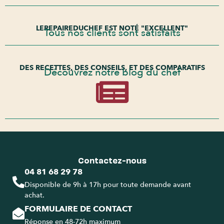
LEREPAIREDUCHEF EST NOTÉ "EXCELLENT"
Tous nos clients sont satisfaits
DES RECETTES, DES CONSEILS, ET DES COMPARATIFS
Découvrez notre blog du chef
Contactez-nous
04 81 68 29 78
Disponible de 9h à 17h pour toute demande avant
achat.
FORMULAIRE DE CONTACT
Réponse en 48-72h maximum