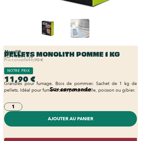
PELLETS MONOLITH POMME 1 KG
Monolith
REF:
M201102
Prix conseillé
11,90 €
NOTRE PRIX
11,90 €
Granulés pour fumage. Bois de pommier. Sachet de 1 kg de
Sur commande
pellets. Idéal pour fumer bœuf, porc, volaille, poisson ou gibier.
AJOUTER AU PANIER