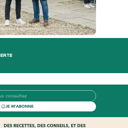
quipe du Repaire du Chef —
assionnés & gastronomes
FERTE
JE M'ABONNE
DES RECETTES, DES CONSEILS, ET DES