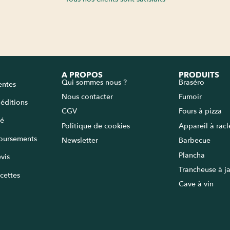
A PROPOS
PRODUITS
Qui sommes nous ?
Braséro
entes
Nous contacter
Fumoir
péditions
CGV
Fours à pizza
sé
Politique de cookies
Appareil à rac
oursements
Newsletter
Barbecue
Plancha
vis
Trancheuse à 
cettes
Cave à vin