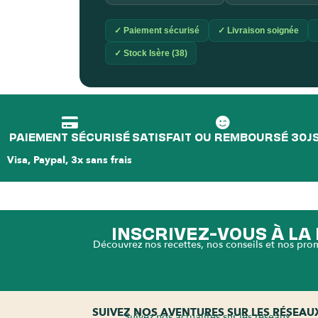
✓ Paiement sécurisé
✓ Livraison soignée
✓ Stock Isère (38)
PAIEMENT SÉCURISÉ
SATISFAIT OU REMBOURSÉ 30J
Visa, Paypal, 3x sans frais
INSCRIVEZ-VOUS À L
Découvrez nos recettes, nos conseils et nos pro
SUIVEZ NOS AVENTURES SUR LES RÉSEAU
Suivez nos actualités sur les réseaux