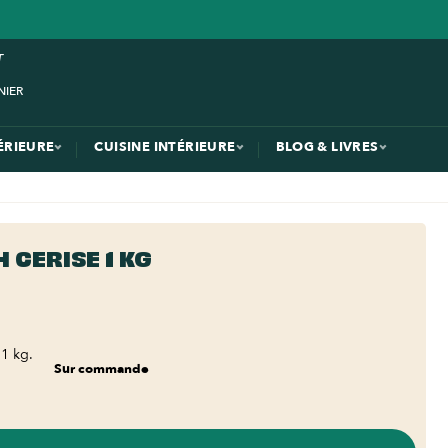
ÉRIEURE
CUISINE INTÉRIEURE
BLOG & LIVRES
 CERISE 1 KG
1 kg.
Sur commande