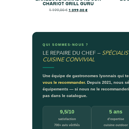
CHARIOT GRILL GURU
1 199,00
€
1 099,00
€
QUI SOMMES-NOUS ?
LE REPAIRE DU CHEF —
SPÉCIALIS
CUISINE CONVIVIAL
Une équipe de gastronomes lyonnais qui t
vous le recommander.
Depuis 2021, nous sé
équipements — si nous ne le recommanderion
pas dans le catalogue.
9,5/10
5 ans
satisfaction
d'expertise
700+ avis vérifiés
cuisine outdoor