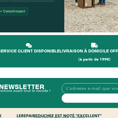
✓ Conseil expert
L'é
p
SERVICE CLIENT DISPONIBLE
LIVRAISON À DOMICILE OF
(à partir de 199€)
A NEWSLETTER
motions avant tout le monde !
X
LEREPAIREDUCHEF EST NOTÉ "EXCELLENT"
Tous nos clients sont satisfaits