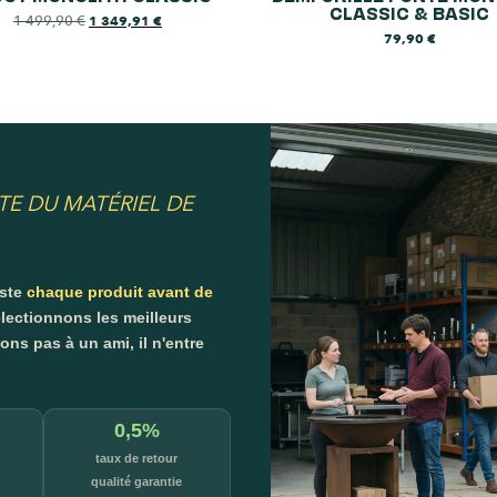
CLASSIC & BASIC
1 499,90
€
1 349,91
€
79,90
€
TE DU MATÉRIEL DE
este
chaque produit avant de
lectionnons les meilleurs
s pas à un ami, il n'entre
0,5%
taux de retour
qualité garantie