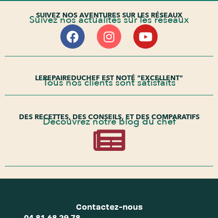
SUIVEZ NOS AVENTURES SUR LES RÉSEAUX
Suivez nos actualités sur les réseaux
LEREPAIREDUCHEF EST NOTÉ "EXCELLENT"
Tous nos clients sont satisfaits
DES RECETTES, DES CONSEILS, ET DES COMPARATIFS
Découvrez notre blog du chef
Contactez-nous