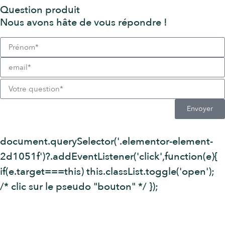
Question produit
Nous avons hâte de vous répondre !
Envoyer
document.querySelector('.elementor-element-
2d1051f')?.addEventListener('click',function(e){
if(e.target===this) this.classList.toggle('open');
/* clic sur le pseudo "bouton" */ });