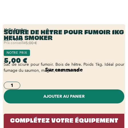
SCIURE DE HÊTRE POUR FUMOIR 1KG
Helia Smoker
HELIA SMOKER
REF:
1010
Prix conseillé
5,00 €
NOTRE PRIX
5,00 €
Sac de sciure pour fumoir. Bois de hêtre. Poids 1kg. Idéal pour
Sur commande
fumage du saumon, magret, charcuteries.
AJOUTER AU PANIER
COMPLÉTEZ VOTRE ÉQUIPEMENT