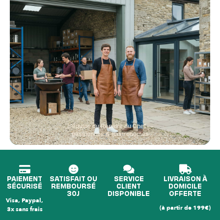
L'équipe du Repaire du Chef —
passionnés & gastronomes
PAIEMENT
SATISFAIT OU
SERVICE
LIVRAISON À
SÉCURISÉ
REMBOURSÉ
CLIENT
DOMICILE
30J
DISPONIBLE
OFFERTE
Visa, Paypal,
(à partir de 199€)
3x sans frais