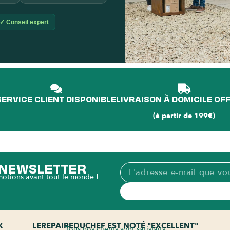
✓ Conseil expert
L'é
p
SERVICE CLIENT DISPONIBLE
LIVRAISON À DOMICILE OF
(à partir de 199€)
A NEWSLETTER
motions avant tout le monde !
X
LEREPAIREDUCHEF EST NOTÉ "EXCELLENT"
Tous nos clients sont satisfaits