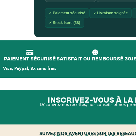
✓ Paiement sécurisé
✓ Livraison soignée
✓ Stock Isère (38)
PAIEMENT SÉCURISÉ
SATISFAIT OU REMBOURSÉ 30J
Visa, Paypal, 3x sans frais
INSCRIVEZ-VOUS À L
Découvrez nos recettes, nos conseils et nos pro
SUIVEZ NOS AVENTURES SUR LES RÉSEAU
Suivez nos actualités sur les réseaux