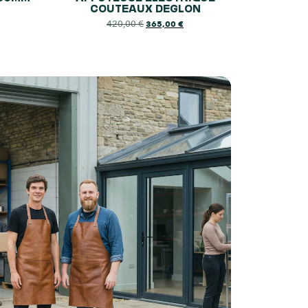
COUTEAUX DEGLON
420,00
€
365,00
€