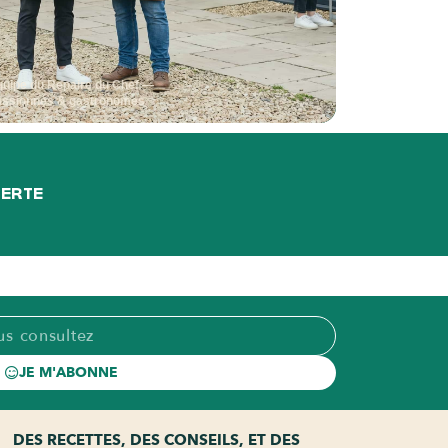
quipe du Repaire du Chef —
assionnés & gastronomes
FERTE
JE M'ABONNE
DES RECETTES, DES CONSEILS, ET DES