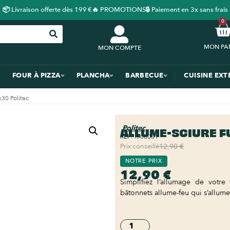
📦 Livraison offerte dès 199 €
🔥 PROMOTIONS
🔒 Paiement en 3x sans frais
0
MON COMPTE
FOUR À PIZZA
PLANCHA
BARBECUE
CUISINE EXT
30 Politec
Politec
ALLUME-SCIURE F
REF:
R-00001
Prix conseillé
12,90 €
NOTRE PRIX
12,90 €
Simplifiez l’allumage de votre
bâtonnets allume-feu qui s’allume