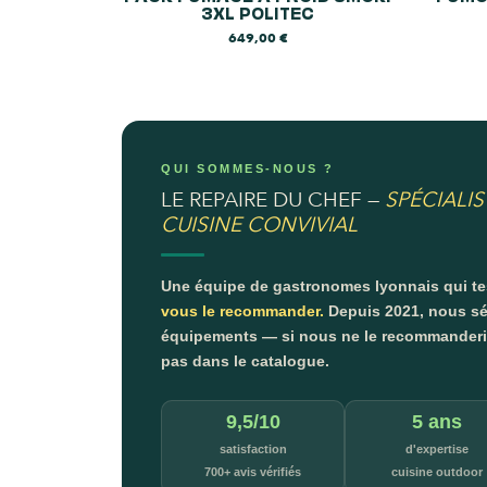
3XL POLITEC
649,00
€
QUI SOMMES-NOUS ?
LE REPAIRE DU CHEF —
SPÉCIALIS
CUISINE CONVIVIAL
Une équipe de gastronomes lyonnais qui t
vous le recommander.
Depuis 2021, nous sé
équipements — si nous ne le recommanderion
pas dans le catalogue.
9,5/10
5 ans
satisfaction
d'expertise
700+ avis vérifiés
cuisine outdoor