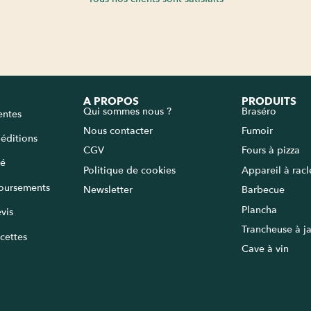
A PROPOS
PRODUITS
Qui sommes nous ?
Braséro
entes
Nous contacter
Fumoir
péditions
CGV
Fours à pizza
sé
Politique de cookies
Appareil à rac
oursements
Newsletter
Barbecue
Plancha
vis
Trancheuse à 
cettes
Cave à vin