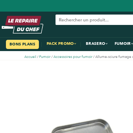
PACK PROMO
BRASERO
FUMOIR
BONS PLANS
Accueil
/
Fumoir
/
Accessoires pour fumoir
/ Allume-sciure fumage x