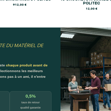
POLITEC
912,00
€
12,00
€
TE DU MATÉRIEL DE
este
chaque produit avant de
lectionnons les meilleurs
s pas à un ami, il n'entre
0,5%
taux de retour
qualité garantie