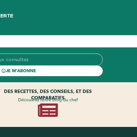
FERTE
JE M'ABONNE
DES RECETTES, DES CONSEILS, ET DES
COMPARATIFS
Découvrez notre blog du chef