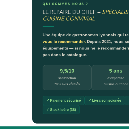
QUI SOMMES-NOUS ?
LE REPAIRE DU CHEF —
SPÉCIALIS
CUISINE CONVIVIAL
Une équipe de gastronomes lyonnais qui t
vous le recommander.
Depuis 2021, nous sé
équipements — si nous ne le recommanderion
pas dans le catalogue.
9,5/10
5 ans
satisfaction
d'expertise
700+ avis vérifiés
cuisine outdoor
✓ Paiement sécurisé
✓ Livraison soignée
✓ Stock Isère (38)