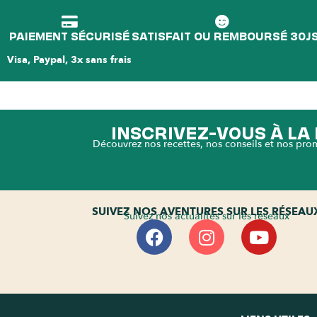
PAIEMENT SÉCURISÉ
SATISFAIT OU REMBOURSÉ 30J
Visa, Paypal, 3x sans frais
INSCRIVEZ-VOUS À L
Découvrez nos recettes, nos conseils et nos pro
SUIVEZ NOS AVENTURES SUR LES RÉSEAU
Suivez nos actualités sur les réseaux