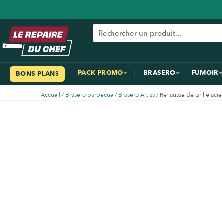
PACK PROMO
BRASERO
FUMOIR
BONS PLANS
Accueil
/
Brasero barbecue
/
Brasero Artiss
/ Rehausse de grille acie