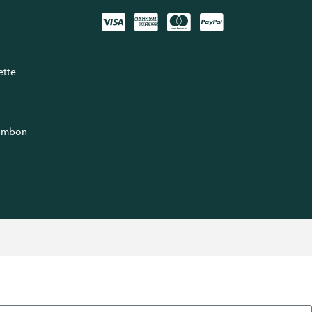
lette
jambon