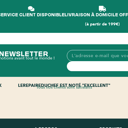
SERVICE CLIENT DISPONIBLE
LIVRAISON À DOMICILE OF
(à partir de 199€)
A NEWSLETTER
motions avant tout le monde !
X
LEREPAIREDUCHEF EST NOTÉ "EXCELLENT"
Tous nos clients sont satisfaits