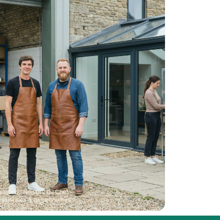
quipe du Repaire du Chef —
assionnés & gastronomes