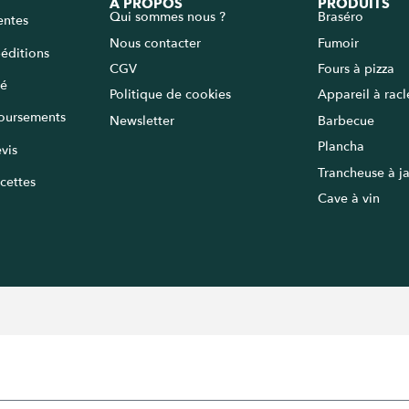
A PROPOS
PRODUITS
Qui sommes nous ?
Braséro
entes
Nous contacter
Fumoir
péditions
CGV
Fours à pizza
sé
Politique de cookies
Appareil à rac
oursements
Newsletter
Barbecue
Plancha
vis
Trancheuse à 
cettes
Cave à vin