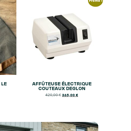
Promo !
 LE
AFFÛTEUSE ÉLECTRIQUE
COUTEAUX DEGLON
420,00
€
365,00
€