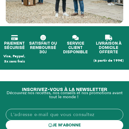
L'équipe du Repaire du Chef —
passionnés & gastronomes
PAIEMENT
SATISFAIT OU
SERVICE
LIVRAISON À
SÉCURISÉ
REMBOURSÉ
CLIENT
DOMICILE
30J
DISPONIBLE
OFFERTE
Visa, Paypal,
(à partir de 199€)
3x sans frais
INSCRIVEZ-VOUS À LA NEWSLETTER
Découvrez nos recettes, nos conseils et nos promotions avant
tout le monde !
JE M'ABONNE