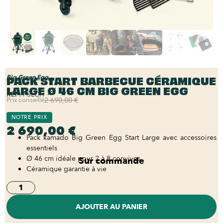
PACK START BARBECUE CÉRAMIQUE
Big Green Egg
LARGE Ø 46 CM BIG GREEN EGG
REF:
PSLCH
Prix conseillé
2 690,00 €
NOTRE PRIX
2 690,00 €
Pack kamado Big Green Egg Start Large avec accessoires
essentiels
Ø 46 cm idéale pour 2 à 8 convives.
Sur commande
Céramique garantie à vie
AJOUTER AU PANIER