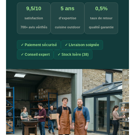
9,5/10
5 ans
0,5%
satisfaction
d'expertise
taux de retour
700+ avis vérifiés
cuisine outdoor
qualité garantie
✓ Paiement sécurisé
✓ Livraison soignée
✓ Conseil expert
✓ Stock Isère (38)