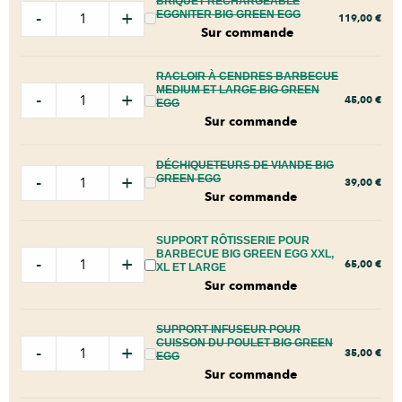
BRIQUET RECHARGEABLE
-
+
EGGNITER BIG GREEN EGG
119,00
€
Sur commande
RACLOIR À CENDRES BARBECUE
MEDIUM ET LARGE BIG GREEN
-
+
45,00
€
EGG
Sur commande
DÉCHIQUETEURS DE VIANDE BIG
-
+
GREEN EGG
39,00
€
Sur commande
SUPPORT RÔTISSERIE POUR
BARBECUE BIG GREEN EGG XXL,
-
+
65,00
€
XL ET LARGE
Sur commande
SUPPORT INFUSEUR POUR
CUISSON DU POULET BIG GREEN
-
+
35,00
€
EGG
Sur commande