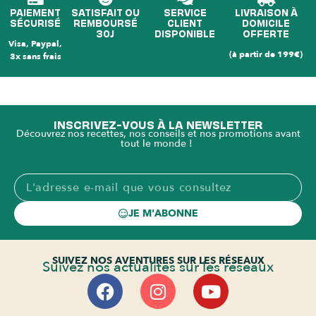
PAIEMENT
SATISFAIT OU
SERVICE
LIVRAISON À
SÉCURISÉ
REMBOURSÉ
CLIENT
DOMICILE
30J
DISPONIBLE
OFFERTE
Visa, Paypal,
(à partir de 199€)
3x sans frais
INSCRIVEZ-VOUS À LA NEWSLETTER
Découvrez nos recettes, nos conseils et nos promotions avant
tout le monde !
JE M'ABONNE
SUIVEZ NOS AVENTURES SUR LES RÉSEAUX
Suivez nos actualités sur les réseaux