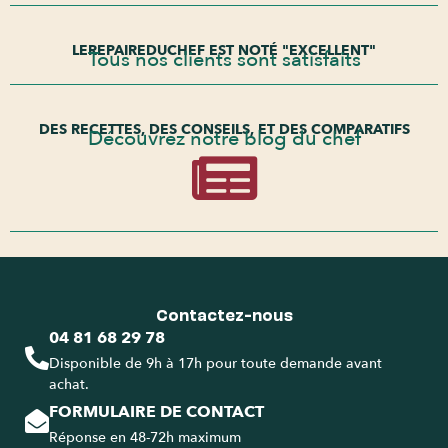
LEREPAIREDUCHEF EST NOTÉ "EXCELLENT"
Tous nos clients sont satisfaits
DES RECETTES, DES CONSEILS, ET DES COMPARATIFS
Découvrez notre blog du chef
Contactez-nous
04 81 68 29 78
Disponible de 9h à 17h pour toute demande avant
achat.
FORMULAIRE DE CONTACT
Réponse en 48-72h maximum