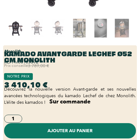
KAMADO AVANTGARDE LECHEF Ø52
Monolith
CM MONOLITH
REF:
M301030V2
Prix conseillé
3 789,00 €
NOTRE PRIX
3 410,10 €
Découvrez la nouvelle version Avant-garde et ses nouvelles
avancées technologiques du kamado Lechef de chez Monolith.
Sur commande
L’élite des kamados !
AJOUTER AU PANIER