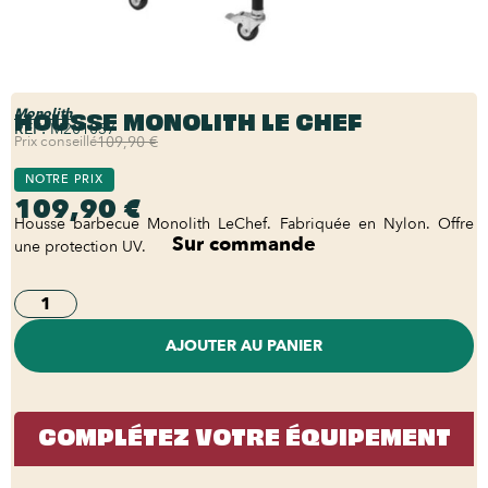
HOUSSE MONOLITH LE CHEF
Monolith
REF:
M201037
Prix conseillé
109,90 €
NOTRE PRIX
109,90 €
Housse barbecue Monolith LeChef. Fabriquée en Nylon. Offre
Sur commande
une protection UV.
AJOUTER AU PANIER
COMPLÉTEZ VOTRE ÉQUIPEMENT