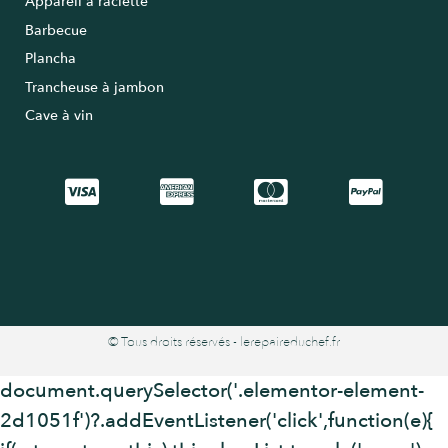
Appareil à raclette
Barbecue
Plancha
Trancheuse à jambon
Cave à vin
© Tous droits réservés - lerepaireduchef.fr
document.querySelector('.elementor-element-
2d1051f')?.addEventListener('click',function(e){