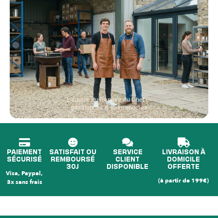
L'équipe du Repaire du Chef —
passionnés & gastronomes
PAIEMENT
SATISFAIT OU
SERVICE
LIVRAISON À
SÉCURISÉ
REMBOURSÉ
CLIENT
DOMICILE
30J
DISPONIBLE
OFFERTE
Visa, Paypal,
(à partir de 199€)
3x sans frais