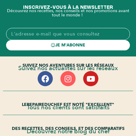
INSCRIVEZ-VOUS À LA NEWSLETTER
Découvrez nos recettes, nos conseils et nos promotions avant
tout le monde !
JE M'ABONNE
SUIVEZ NOS AVENTURES SUR LES RÉSEAUX
Suivez nos actualités sur les réseaux
LEREPAIREDUCHEF EST NOTÉ "EXCELLENT"
Tous nos clients sont satisfaits
DES RECETTES, DES CONSEILS, ET DES COMPARATIFS
Découvrez notre blog du chef