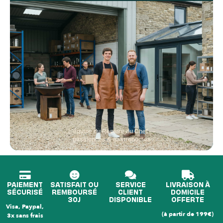
L'équipe du Repaire du Chef —
passionnés & gastronomes
PAIEMENT
SATISFAIT OU
SERVICE
LIVRAISON À
SÉCURISÉ
REMBOURSÉ
CLIENT
DOMICILE
30J
DISPONIBLE
OFFERTE
Visa, Paypal,
(à partir de 199€)
3x sans frais