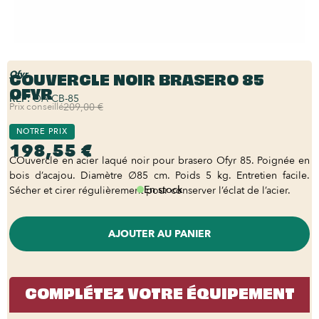
COUVERCLE NOIR BRASERO 85
Ofyr
OFYR
REF:
OA-CB-85
Prix conseillé
209,00 €
NOTRE PRIX
198,55 €
COuvercle en acier laqué noir pour brasero Ofyr 85. Poignée en
bois d’acajou. Diamètre ∅85 cm. Poids 5 kg. Entretien facile.
En stock
Sécher et cirer régulièrement pour conserver l’éclat de l’acier.
AJOUTER AU PANIER
COMPLÉTEZ VOTRE ÉQUIPEMENT