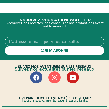
INSCRIVEZ-VOUS À LA NEWSLETTER
Découvrez nos recettes, nos conseils et nos promotions avant
tout le monde !
JE M'ABONNE
SUIVEZ NOS AVENTURES SUR LES RÉSEAUX
Suivez nos actualités sur les réseaux
LEREPAIREDUCHEF EST NOTÉ "EXCELLENT"
Tous nos clients sont satisfaits