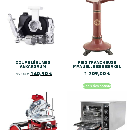
COUPE LÉGUMES
PIED TRANCHEUSE
ANKARSRUM
MANUELLE B116 BERKEL
140,90
€
1 709,00
€
159,00
€
Choix des options