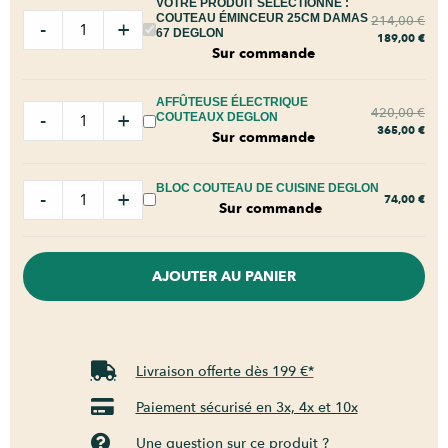
VOTRE PRODUIT SÉLECTIONNÉ :
COUTEAU ÉMINCEUR 25CM DAMAS
214,00
€
-
+
67 DEGLON
189,00
€
Sur commande
AFFÛTEUSE ÉLECTRIQUE
420,00
€
-
+
COUTEAUX DEGLON
365,00
€
Sur commande
BLOC COUTEAU DE CUISINE DEGLON
-
+
74,00
€
Sur commande
AJOUTER AU PANIER
Livraison offerte dès 199 €*
Paiement sécurisé en 3x, 4x et 10x
Une question sur ce produit ?