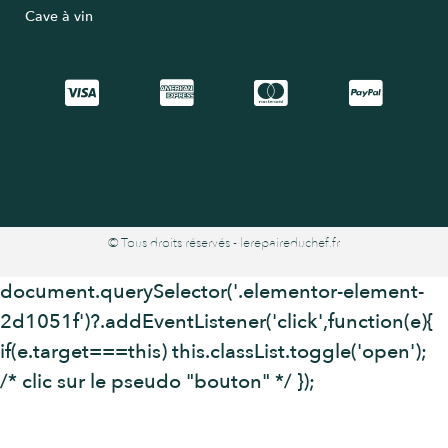
Cave à vin
© Tous droits réservés - lerepaireduchef.fr
document.querySelector('.elementor-element-
2d1051f')?.addEventListener('click',function(e){
if(e.target===this) this.classList.toggle('open');
/* clic sur le pseudo "bouton" */ });