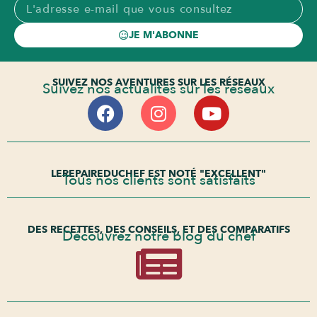
JE M'ABONNE
SUIVEZ NOS AVENTURES SUR LES RÉSEAUX
Suivez nos actualités sur les réseaux
LEREPAIREDUCHEF EST NOTÉ "EXCELLENT"
Tous nos clients sont satisfaits
DES RECETTES, DES CONSEILS, ET DES COMPARATIFS
Découvrez notre blog du chef