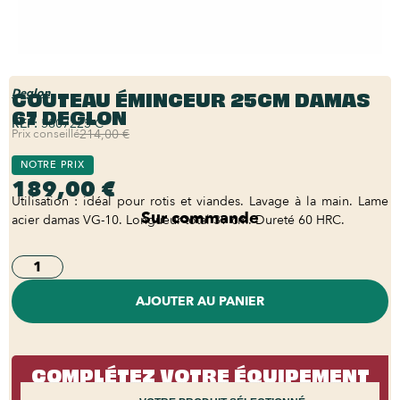
COUTEAU ÉMINCEUR 25CM DAMAS
Deglon
67 DEGLON
REF:
5807225-C
Prix conseillé
214,00 €
NOTRE PRIX
189,00 €
Utilisation : idéal pour rotis et viandes. Lavage à la main. Lame
Sur commande
acier damas VG-10. Longueur total 39 cm. Dureté 60 HRC.
AJOUTER AU PANIER
COMPLÉTEZ VOTRE ÉQUIPEMENT