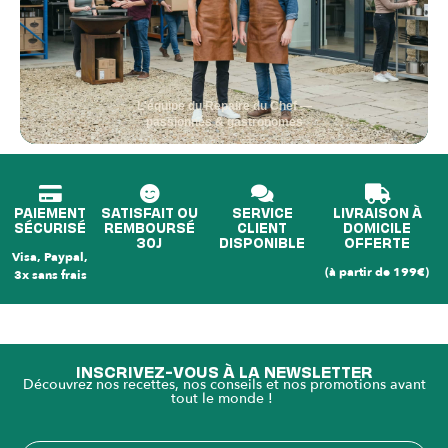
L'équipe du Repaire du Chef —
passionnés & gastronomes
PAIEMENT
SATISFAIT OU
SERVICE
LIVRAISON À
SÉCURISÉ
REMBOURSÉ
CLIENT
DOMICILE
30J
DISPONIBLE
OFFERTE
Visa, Paypal,
(à partir de 199€)
3x sans frais
INSCRIVEZ-VOUS À LA NEWSLETTER
Découvrez nos recettes, nos conseils et nos promotions avant
tout le monde !