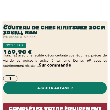
COUTEAU DE CHEF KIRITSUKE 20CM
Yaxell
YAXELL RAN
REF:
Y36034
Prix conseillé
169,90 €
NOTRE PRIX
169,90 €
Tranchez avec une facilité déconcertante vos légumes, pièces de
viande et poissons grâce à sa lame Damas 69 couches
Sur commande
extrêmement résistante.
AJOUTER AU PANIER
COMPLÉTEZ VOTRE ÉQUIPEMENT