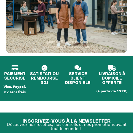
L'équipe du Repaire du Chef —
passionnés & gastronomes
PAIEMENT
SATISFAIT OU
SERVICE
LIVRAISON À
SÉCURISÉ
REMBOURSÉ
CLIENT
DOMICILE
30J
DISPONIBLE
OFFERTE
Visa, Paypal,
(à partir de 199€)
3x sans frais
INSCRIVEZ-VOUS À LA NEWSLETTER
Découvrez nos recettes, nos conseils et nos promotions avant
tout le monde !