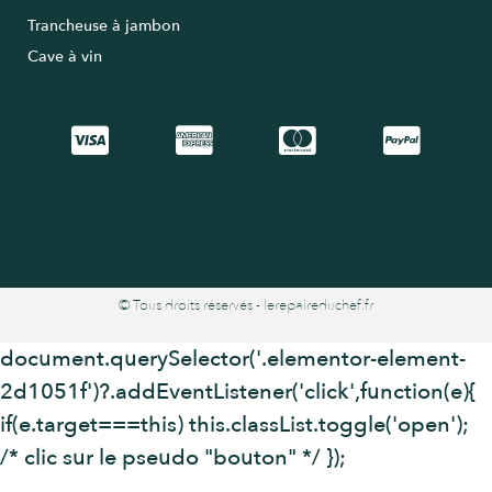
Trancheuse à jambon
Cave à vin
© Tous droits réservés - lerepaireduchef.fr
document.querySelector('.elementor-element-
2d1051f')?.addEventListener('click',function(e){
if(e.target===this) this.classList.toggle('open');
/* clic sur le pseudo "bouton" */ });