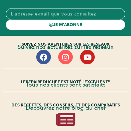
JE M'ABONNE
SUIVEZ NOS AVENTURES SUR LES RÉSEAUX
Suivez nos actualités sur les réseaux
LEREPAIREDUCHEF EST NOTÉ "EXCELLENT"
Tous nos clients sont satisfaits
DES RECETTES, DES CONSEILS, ET DES COMPARATIFS
Découvrez notre blog du chef