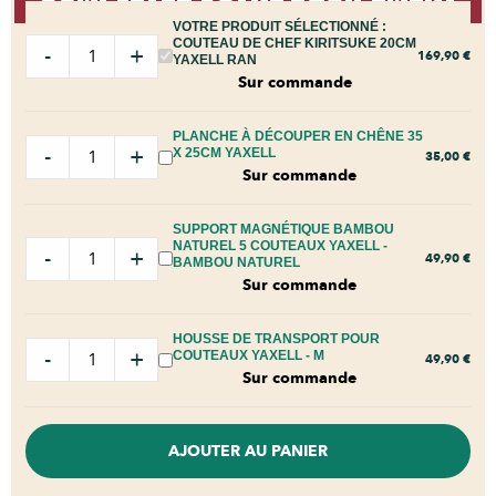
VOTRE PRODUIT SÉLECTIONNÉ :
COUTEAU DE CHEF KIRITSUKE 20CM
-
+
169,90
€
YAXELL RAN
Sur commande
PLANCHE À DÉCOUPER EN CHÊNE 35
-
+
X 25CM YAXELL
35,00
€
Sur commande
SUPPORT MAGNÉTIQUE BAMBOU
NATUREL 5 COUTEAUX YAXELL -
-
+
49,90
€
BAMBOU NATUREL
Sur commande
HOUSSE DE TRANSPORT POUR
-
+
COUTEAUX YAXELL - M
49,90
€
Sur commande
AJOUTER AU PANIER