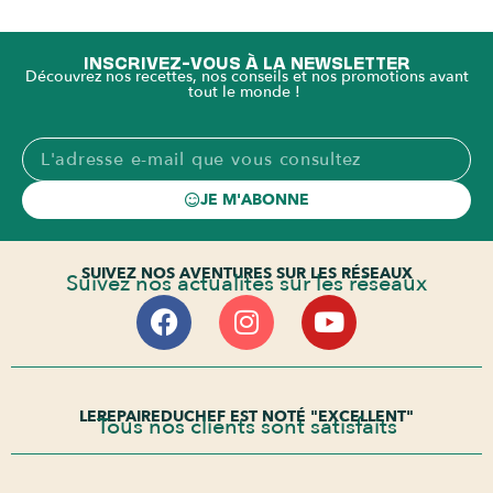
INSCRIVEZ-VOUS À LA NEWSLETTER
Découvrez nos recettes, nos conseils et nos promotions avant
tout le monde !
JE M'ABONNE
SUIVEZ NOS AVENTURES SUR LES RÉSEAUX
Suivez nos actualités sur les réseaux
LEREPAIREDUCHEF EST NOTÉ "EXCELLENT"
Tous nos clients sont satisfaits