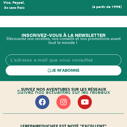
Visa, Paypal,
(à partir de 199€)
3x sans frais
INSCRIVEZ-VOUS À LA NEWSLETTER
Découvrez nos recettes, nos conseils et nos promotions avant
tout le monde !
JE M'ABONNE
SUIVEZ NOS AVENTURES SUR LES RÉSEAUX
Suivez nos actualités sur les réseaux
LEREPAIREDUCHEF EST NOTÉ "EXCELLENT"