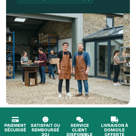
L'équipe du Repaire du Chef —
passionnés & gastronomes
PAIEMENT
SATISFAIT OU
SERVICE
LIVRAISON À
SÉCURISÉ
REMBOURSÉ
CLIENT
DOMICILE
30J
DISPONIBLE
OFFERTE