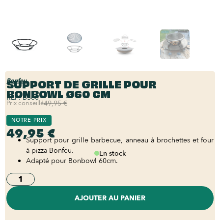
SUPPORT DE GRILLE POUR
Bonfeu
BONBOWL Ø60 CM
REF:
BS60
Prix conseillé
49,95 €
NOTRE PRIX
49,95 €
Support pour grille barbecue, anneau à brochettes et four
à pizza Bonfeu.
En stock
Adapté pour Bonbowl 60cm.
AJOUTER AU PANIER