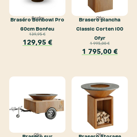
Bonfeu
Ofyr
Braséro Bonbowl Pro
Brasero plancha
60cm Bonfeu
Classic Corten 100
139,95
€
Ofyr
129,95
€
1 995,00
€
1 795,00
€
Ofyr
Ofyr
Brasero sur
Brasero Storage