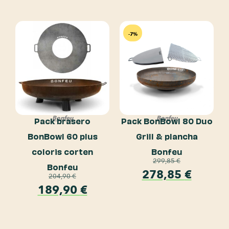
-7%
Bonfeu
Bonfeu
Pack brasero
Pack BonBowl 80 Duo
BonBowl 60 plus
Grill & plancha
coloris corten
Bonfeu
299,85
€
Bonfeu
278,85
€
204,90
€
189,90
€