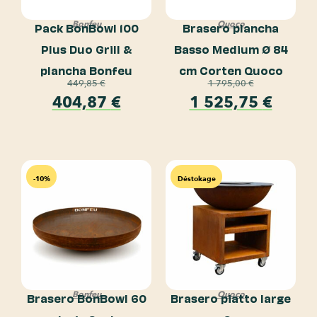
Bonfeu
Quoco
Pack BonBowl 100
Brasero plancha
Plus Duo Grill &
Basso Medium Ø 84
plancha Bonfeu
cm Corten Quoco
449,85
€
1 795,00
€
404,87
€
1 525,75
€
-10%
Déstokage
Bonfeu
Quoco
Brasero BonBowl 60
Brasero piatto large