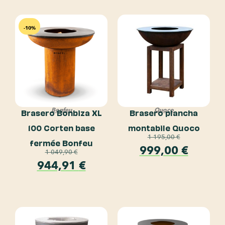
-10%
Bonfeu
Quoco
Brasero Bonbiza XL
Brasero plancha
100 Corten base
montabile Quoco
1 195,00
€
fermée Bonfeu
999,00
€
1 049,90
€
944,91
€