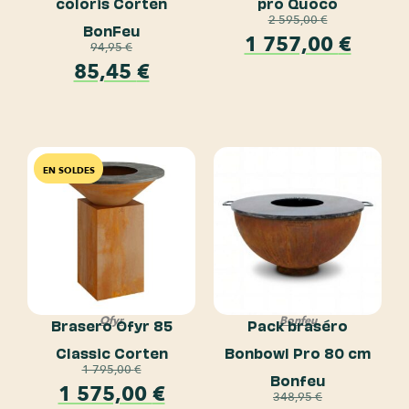
coloris Corten
pro Quoco
2 595,00
€
BonFeu
1 757,00
€
94,95
€
85,45
€
EN SOLDES
Ofyr
Bonfeu
Brasero Ofyr 85
Pack braséro
Classic Corten
Bonbowl Pro 80 cm
1 795,00
€
Bonfeu
1 575,00
€
348,95
€