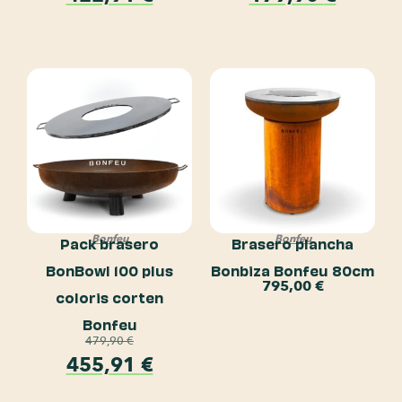
Bonfeu
Bonfeu
Pack brasero
Brasero plancha
BonBowl 100 plus
Bonbiza Bonfeu 80cm
795,00
€
coloris corten
Bonfeu
479,90
€
455,91
€