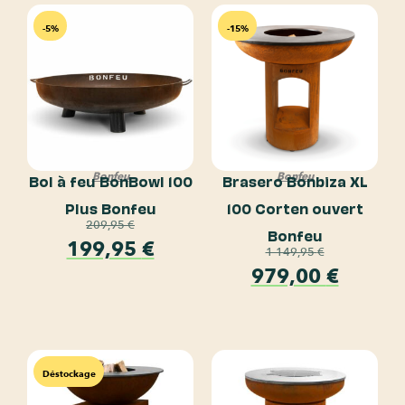
-5%
-15%
Bonfeu
Bonfeu
Bol à feu BonBowl 100
Brasero Bonbiza XL
Plus Bonfeu
100 Corten ouvert
209,95
€
Bonfeu
199,95
€
1 149,95
€
979,00
€
Déstockage