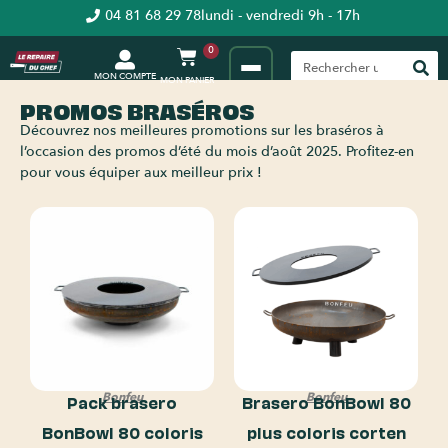
04 81 68 29 78
lundi - vendredi 9h - 17h
0
MON COMPTE
PROMOS BRASÉROS
Découvrez nos meilleures promotions sur les braséros à
l’occasion des promos d’été du mois d’août 2025. Profitez-en
pour vous équiper aux meilleur prix !
Bonfeu
Bonfeu
Pack brasero
Brasero BonBowl 80
BonBowl 80 coloris
plus coloris corten