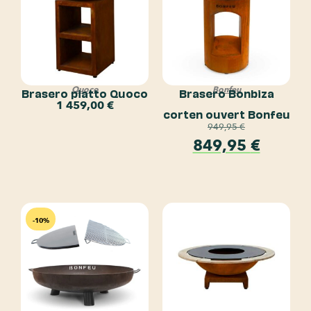
Quoco
Bonfeu
Brasero piatto Quoco
Brasero Bonbiza
1 459,00
€
corten ouvert Bonfeu
949,95
€
849,95
€
-10%