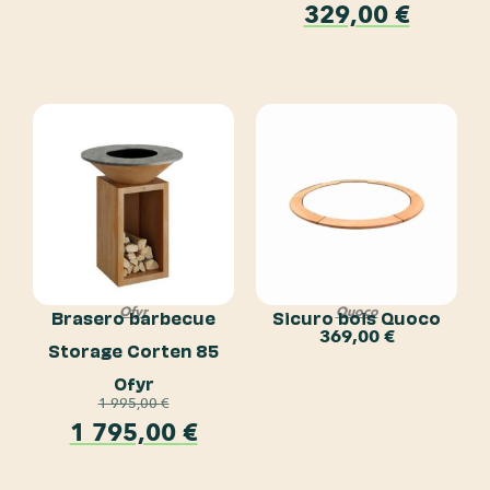
329,00
€
Ofyr
Quoco
Brasero barbecue
Sicuro bois Quoco
369,00
€
Storage Corten 85
Ofyr
1 995,00
€
1 795,00
€