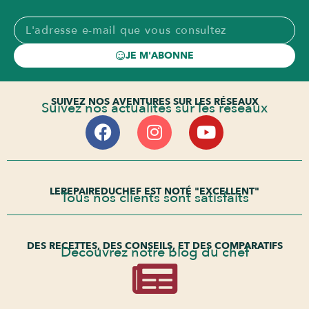
JE M'ABONNE
SUIVEZ NOS AVENTURES SUR LES RÉSEAUX
Suivez nos actualités sur les réseaux
LEREPAIREDUCHEF EST NOTÉ "EXCELLENT"
Tous nos clients sont satisfaits
DES RECETTES, DES CONSEILS, ET DES COMPARATIFS
Découvrez notre blog du chef