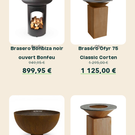
Bonfeu
Ofyr
Brasero Bonbiza noir
Braséro Ofyr 75
ouvert Bonfeu
Classic Corten
949,95
€
1 295,00
€
899,95
€
1 125,00
€