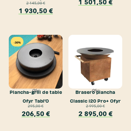
1 501,50
€
2 145,00
€
1 930,50
€
-30%
Ofyr
Ofyr
Plancha-grill de table
Brasero plancha
Ofyr Tabl’O
Classic 120 Pro+ Ofyr
295,00
€
2 995,00
€
206,50
€
2 895,00
€