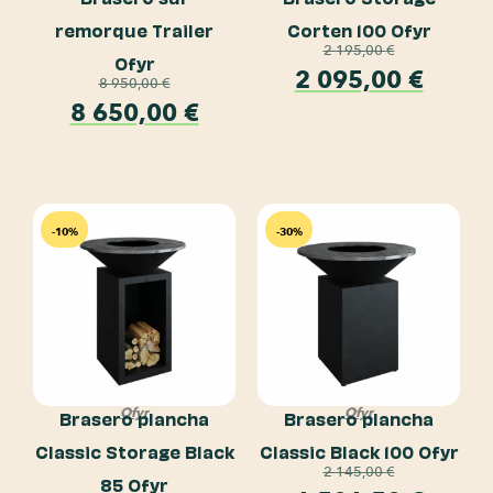
remorque Trailer
Corten 100 Ofyr
2 195,00
€
Ofyr
2 095,00
€
8 950,00
€
8 650,00
€
-10%
-30%
Ofyr
Ofyr
Brasero plancha
Brasero plancha
Classic Storage Black
Classic Black 100 Ofyr
2 145,00
€
85 Ofyr