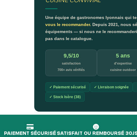
CUISINE CONVIVIAL
Une équipe de gastronomes lyonnais qui t
vous le recommander.
Depuis 2021, nous sé
équipements — si nous ne le recommanderion
pas dans le catalogue.
9,5/10
5 ans
satisfaction
d'expertise
700+ avis vérifiés
cuisine outdoor
✓ Paiement sécurisé
✓ Livraison soignée
✓ Stock Isère (38)
PAIEMENT SÉCURISÉ
SATISFAIT OU REMBOURSÉ 30J