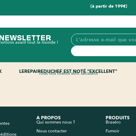
(à partir de 199€)
A NEWSLETTER
motions avant tout le monde !
X
LEREPAIREDUCHEF EST NOTÉ "EXCELLENT"
Tous nos clients sont satisfaits
A PROPOS
PRODUITS
Qui sommes nous ?
Braséro
entes
Nous contacter
Fumoir
péditions