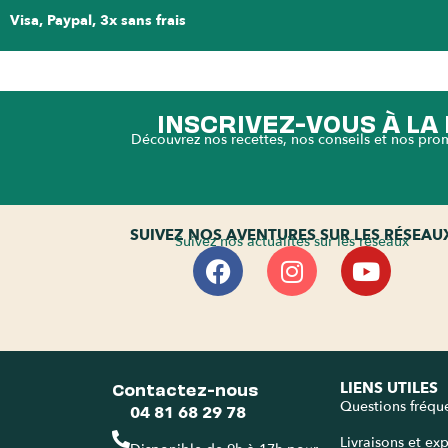
Visa, Paypal, 3x sans frais
INSCRIVEZ-VOUS À L
Découvrez nos recettes, nos conseils et nos pro
SUIVEZ NOS AVENTURES SUR LES RÉSEAU
Suivez nos actualités sur les réseaux
Contactez-nous
LIENS UTILES
Questions fréqu
04 81 68 29 78
Livraisons et ex