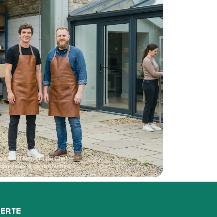
quipe du Repaire du Chef —
assionnés & gastronomes
FERTE