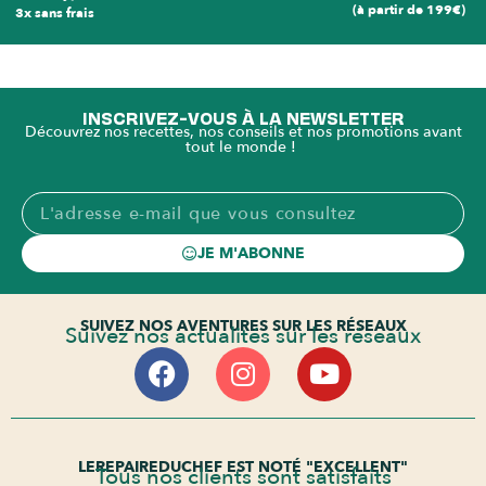
(à partir de 199€)
3x sans frais
INSCRIVEZ-VOUS À LA NEWSLETTER
Découvrez nos recettes, nos conseils et nos promotions avant
tout le monde !
JE M'ABONNE
SUIVEZ NOS AVENTURES SUR LES RÉSEAUX
Suivez nos actualités sur les réseaux
LEREPAIREDUCHEF EST NOTÉ "EXCELLENT"
Tous nos clients sont satisfaits