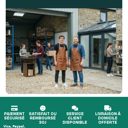
L'équipe du Repaire du Chef —
passionnés & gastronomes
PAIEMENT
SATISFAIT OU
SERVICE
LIVRAISON À
SÉCURISÉ
REMBOURSÉ
CLIENT
DOMICILE
30J
DISPONIBLE
OFFERTE
Visa, Paypal,