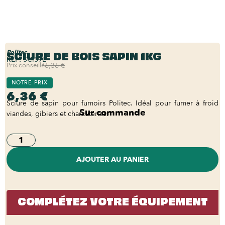
SCIURE DE BOIS SAPIN 1KG
Politec
REF:
SCIS9E
Prix conseillé
6,36 €
NOTRE PRIX
6,36 €
Sciure de sapin pour fumoirs Politec. Idéal pour fumer à froid
Sur commande
viandes, gibiers et charcuteries.
AJOUTER AU PANIER
COMPLÉTEZ VOTRE ÉQUIPEMENT