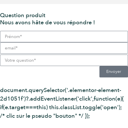
Question produit
Nous avons hâte de vous répondre !
Envoyer
document.querySelector('.elementor-element-
2d1051f')?.addEventListener('click',function(e){
if(e.target===this) this.classList.toggle('open');
/* clic sur le pseudo "bouton" */ });