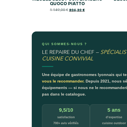
QUOCO PIATTO
1 149,00
€
804,30
€
QUI SOMMES-NOUS ?
LE REPAIRE DU CHEF —
SPÉCIALIS
CUISINE CONVIVIAL
Une équipe de gastronomes lyonnais qui t
vous le recommander.
Depuis 2021, nous sé
équipements — si nous ne le recommanderion
pas dans le catalogue.
9,5/10
5 ans
satisfaction
d'expertise
700+ avis vérifiés
cuisine outdoor