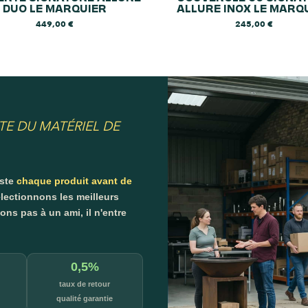
DUO LE MARQUIER
ALLURE INOX LE MARQ
449,00
€
245,00
€
TE DU MATÉRIEL DE
este
chaque produit avant de
lectionnons les meilleurs
s pas à un ami, il n'entre
0,5%
taux de retour
qualité garantie