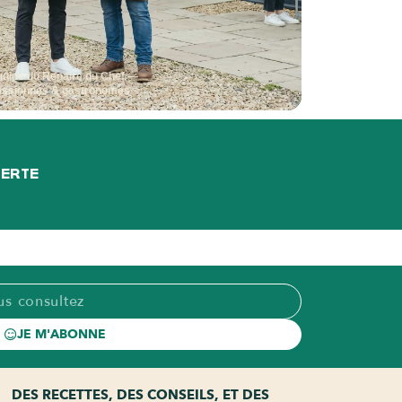
quipe du Repaire du Chef —
assionnés & gastronomes
FERTE
JE M'ABONNE
DES RECETTES, DES CONSEILS, ET DES