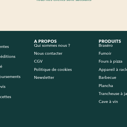
A PROPOS
PRODUITS
Qui sommes nous ?
Braséro
entes
Nous contacter
Fumoir
péditions
CGV
Fours à pizza
sé
Politique de cookies
Appareil à rac
oursements
Newsletter
Barbecue
Plancha
vis
Trancheuse à 
cettes
Cave à vin