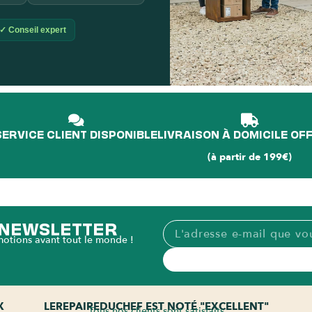
✓ Conseil expert
L'é
p
SERVICE CLIENT DISPONIBLE
LIVRAISON À DOMICILE OF
(à partir de 199€)
A NEWSLETTER
motions avant tout le monde !
X
LEREPAIREDUCHEF EST NOTÉ "EXCELLENT"
Tous nos clients sont satisfaits