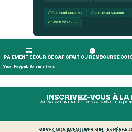
✓ Paiement sécurisé
✓ Livraison soignée
✓ Stock Isère (38)
PAIEMENT SÉCURISÉ
SATISFAIT OU REMBOURSÉ 30J
Visa, Paypal, 3x sans frais
INSCRIVEZ-VOUS À L
Découvrez nos recettes, nos conseils et nos pro
SUIVEZ NOS AVENTURES SUR LES RÉSEAU
Suivez nos actualités sur les réseaux