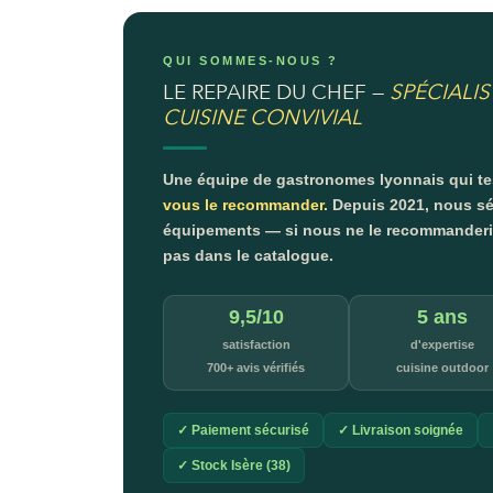
QUI SOMMES-NOUS ?
LE REPAIRE DU CHEF —
SPÉCIALIS
CUISINE CONVIVIAL
Une équipe de gastronomes lyonnais qui t
vous le recommander.
Depuis 2021, nous sé
équipements — si nous ne le recommanderion
pas dans le catalogue.
9,5/10
5 ans
satisfaction
d'expertise
700+ avis vérifiés
cuisine outdoor
✓ Paiement sécurisé
✓ Livraison soignée
✓ Stock Isère (38)