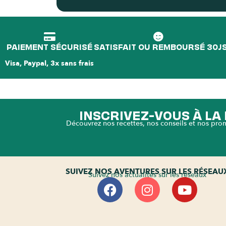
PAIEMENT SÉCURISÉ
SATISFAIT OU REMBOURSÉ 30J
Visa, Paypal, 3x sans frais
INSCRIVEZ-VOUS À L
Découvrez nos recettes, nos conseils et nos pro
SUIVEZ NOS AVENTURES SUR LES RÉSEAU
Suivez nos actualités sur les réseaux