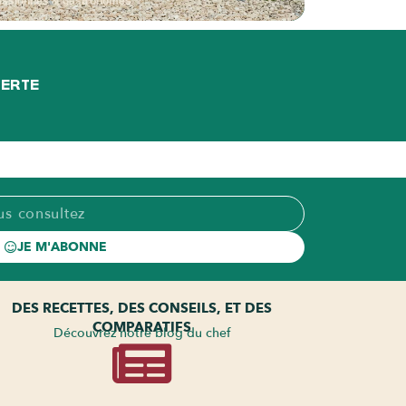
assionnés & gastronomes
FERTE
JE M'ABONNE
DES RECETTES, DES CONSEILS, ET DES
COMPARATIFS
Découvrez notre blog du chef