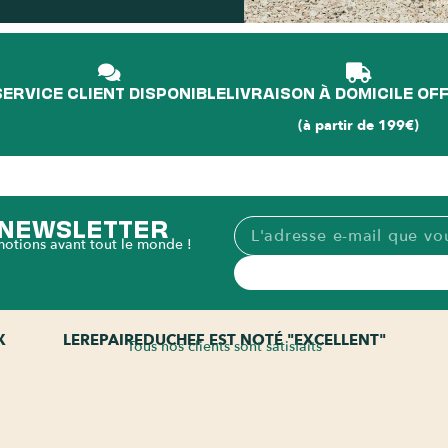
p
SERVICE CLIENT DISPONIBLE
LIVRAISON À DOMICILE OF
(à partir de 199€)
A NEWSLETTER
motions avant tout le monde !
X
LEREPAIREDUCHEF EST NOTÉ "EXCELLENT"
Tous nos clients sont satisfaits