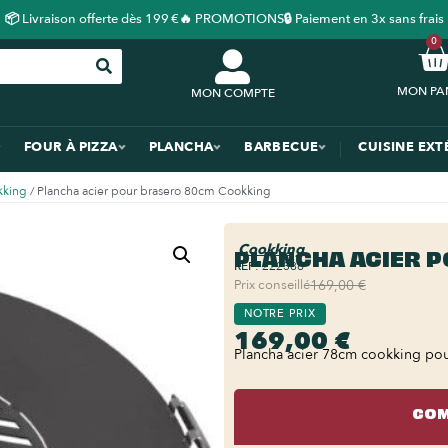
📦 Livraison offerte dès 199 €
🔥 PROMOTIONS
🔒 Paiement en 3x sans frais
0
MON COMPTE
FOUR À PIZZA
PLANCHA
BARBECUE
CUISINE EXT
kking
/ Plancha acier pour brasero 80cm Cookking
Cookking
PLANCHA ACIER 
REF:
222386
Prix conseillé
169,00 €
NOTRE PRIX
169,00 €
Plancha acier 78cm cookking pour
COM