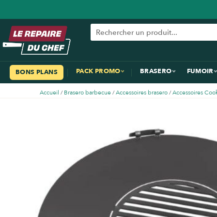
PACK PROMO
BRASERO
FUMOIR
BONS PLANS
Accueil
/
Brasero barbecue
/
Accessoires brasero
/
Accessoires Coo