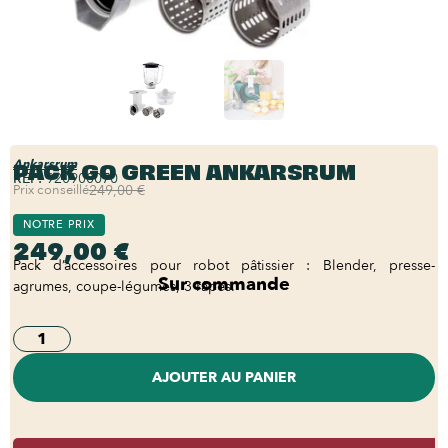
PACK GO GREEN ANKARSRUM
Ankarsrum
REF:
920900070
Prix conseillé
249,00 €
NOTRE PRIX
249,00 €
Pack d’accessoires pour robot pâtissier : Blender, presse-
Sur commande
agrumes, coupe-légumes, 3 râpes.
AJOUTER AU PANIER