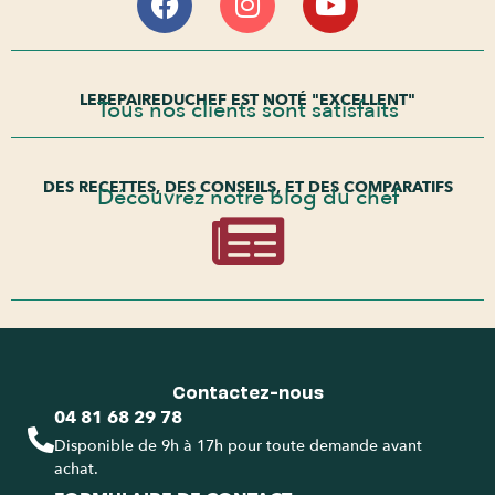
LEREPAIREDUCHEF EST NOTÉ "EXCELLENT"
Tous nos clients sont satisfaits
DES RECETTES, DES CONSEILS, ET DES COMPARATIFS
Découvrez notre blog du chef
Contactez-nous
04 81 68 29 78
Disponible de 9h à 17h pour toute demande avant
achat.