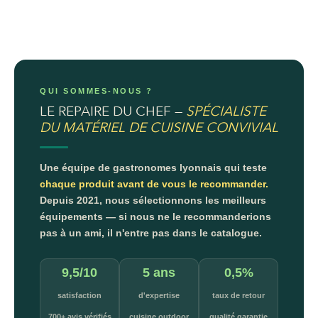
QUI SOMMES-NOUS ?
LE REPAIRE DU CHEF —
SPÉCIALISTE
DU MATÉRIEL DE CUISINE CONVIVIAL
Une équipe de gastronomes lyonnais qui teste
chaque produit avant de vous le recommander.
Depuis 2021, nous sélectionnons les meilleurs
équipements — si nous ne le recommanderions
pas à un ami, il n'entre pas dans le catalogue.
9,5/10
5 ans
0,5%
satisfaction
d'expertise
taux de retour
700+ avis vérifiés
cuisine outdoor
qualité garantie