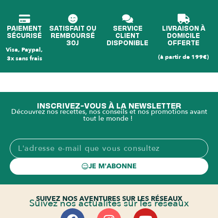
PAIEMENT
SATISFAIT OU
SERVICE
LIVRAISON À
SÉCURISÉ
REMBOURSÉ
CLIENT
DOMICILE
30J
DISPONIBLE
OFFERTE
Visa, Paypal,
(à partir de 199€)
3x sans frais
INSCRIVEZ-VOUS À LA NEWSLETTER
Découvrez nos recettes, nos conseils et nos promotions avant
tout le monde !
JE M'ABONNE
SUIVEZ NOS AVENTURES SUR LES RÉSEAUX
Suivez nos actualités sur les réseaux