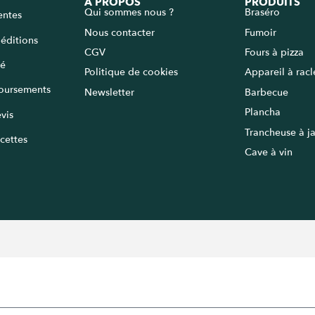
A PROPOS
PRODUITS
Qui sommes nous ?
Braséro
entes
Nous contacter
Fumoir
péditions
CGV
Fours à pizza
sé
Politique de cookies
Appareil à rac
oursements
Newsletter
Barbecue
Plancha
vis
Trancheuse à 
cettes
Cave à vin