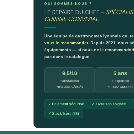
QUI SOMMES-NOUS ?
LE REPAIRE DU CHEF —
SPÉCIALIS
CUISINE CONVIVIAL
Une équipe de gastronomes lyonnais qui t
vous le recommander.
Depuis 2021, nous sé
équipements — si nous ne le recommanderion
pas dans le catalogue.
9,5/10
5 ans
satisfaction
d'expertise
700+ avis vérifiés
cuisine outdoor
✓ Paiement sécurisé
✓ Livraison soignée
✓ Stock Isère (38)