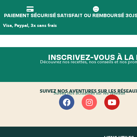
PAIEMENT SÉCURISÉ
SATISFAIT OU REMBOURSÉ 30J
Visa, Paypal, 3x sans frais
INSCRIVEZ-VOUS À L
Découvrez nos recettes, nos conseils et nos pro
SUIVEZ NOS AVENTURES SUR LES RÉSEAU
Suivez nos actualités sur les réseaux