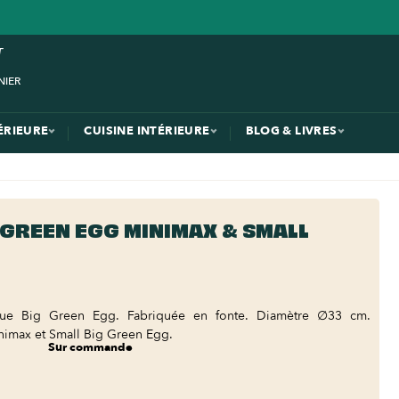
ÉRIEURE
CUISINE INTÉRIEURE
BLOG & LIVRES
 GREEN EGG MINIMAX & SMALL
cue Big Green Egg. Fabriquée en fonte. Diamètre ∅33 cm.
nimax et Small Big Green Egg.
Sur commande