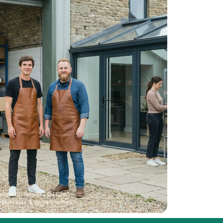
quipe du Repaire du Chef —
assionnés & gastronomes