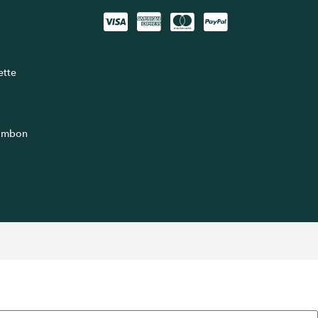
lette
jambon