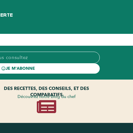
FERTE
JE M'ABONNE
DES RECETTES, DES CONSEILS, ET DES
COMPARATIFS
Découvrez notre blog du chef