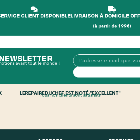
SERVICE CLIENT DISPONIBLE
LIVRAISON À DOMICILE OF
(à partir de 199€)
A NEWSLETTER
motions avant tout le monde !
X
LEREPAIREDUCHEF EST NOTÉ "EXCELLENT"
Tous nos clients sont satisfaits