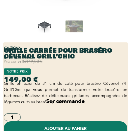
GRILLE CARRÉE POUR BRASÉRO
Grill'Chic
CÉVENOL GRILL’CHIC
REF:
BRAGRCA
Prix conseillé
149,00 €
NOTRE PRIX
149,00 €
Grille en acier de 31 cm de coté pour braséro Cévenol 74
Grill’Chic qui vous permet de transformer votre braséro en
barbecue. Réalisez de délicieuses grillades, accompagnées de
Sur commande
légumes cuits au braséro plancha.
AJOUTER AU PANIER