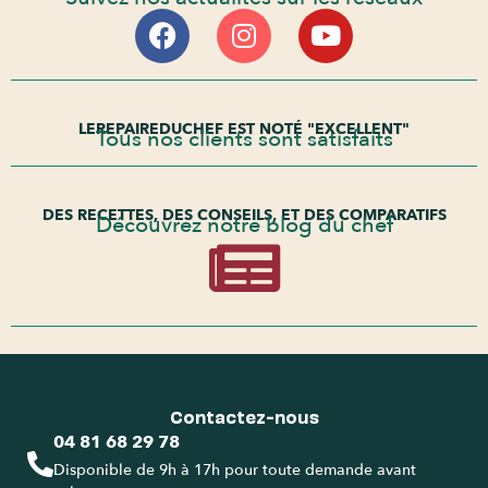
LEREPAIREDUCHEF EST NOTÉ "EXCELLENT"
Tous nos clients sont satisfaits
DES RECETTES, DES CONSEILS, ET DES COMPARATIFS
Découvrez notre blog du chef
Contactez-nous
04 81 68 29 78
Disponible de 9h à 17h pour toute demande avant