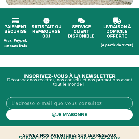
PAIEMENT
SATISFAIT OU
SERVICE
LIVRAISON À
SÉCURISÉ
REMBOURSÉ
CLIENT
DOMICILE
30J
DISPONIBLE
OFFERTE
Visa, Paypal,
(à partir de 199€)
3x sans frais
INSCRIVEZ-VOUS À LA NEWSLETTER
Découvrez nos recettes, nos conseils et nos promotions avant
tout le monde !
JE M'ABONNE
SUIVEZ NOS AVENTURES SUR LES RÉSEAUX
Suivez nos actualités sur les réseaux