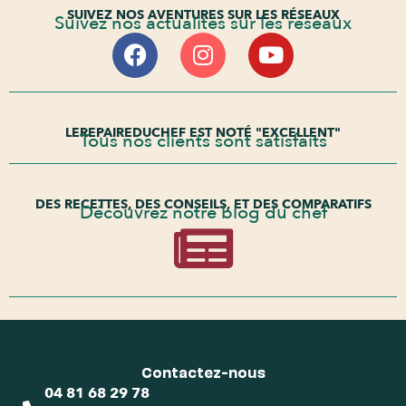
SUIVEZ NOS AVENTURES SUR LES RÉSEAUX
Suivez nos actualités sur les réseaux
LEREPAIREDUCHEF EST NOTÉ "EXCELLENT"
Tous nos clients sont satisfaits
DES RECETTES, DES CONSEILS, ET DES COMPARATIFS
Découvrez notre blog du chef
Contactez-nous
04 81 68 29 78