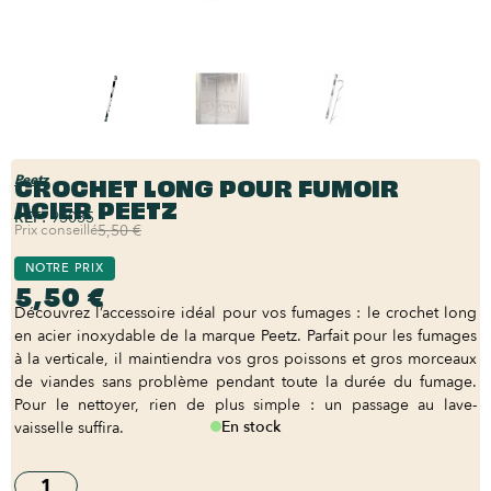
CROCHET LONG POUR FUMOIR
Peetz
ACIER PEETZ
REF:
93035
Prix conseillé
5,50 €
NOTRE PRIX
5,50 €
Découvrez l’accessoire idéal pour vos fumages : le crochet long
en acier inoxydable de la marque Peetz. Parfait pour les fumages
à la verticale, il maintiendra vos gros poissons et gros morceaux
de viandes sans problème pendant toute la durée du fumage.
Pour le nettoyer, rien de plus simple : un passage au lave-
En stock
vaisselle suffira.