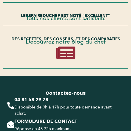
LEREPAIREDUCHEF EST NOTÉ "EXCELLENT"
Tous nos clients sont satisfaits
DES RECETTES, DES CONSEILS, ET DES COMPARATIFS
Découvrez notre blog du chef
Contactez-nous
04 81 68 29 78
Disponible de 9h à 17h pour toute demande avant
achat.
FORMULAIRE DE CONTACT
Réponse en 48-72h maximum