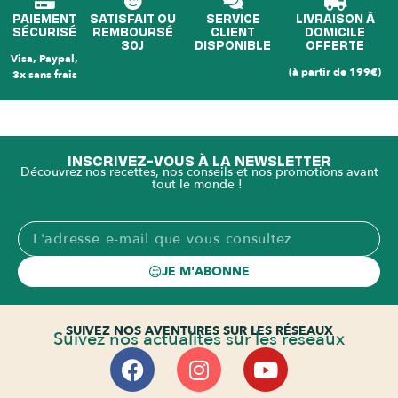
PAIEMENT
SATISFAIT OU
SERVICE
LIVRAISON À
SÉCURISÉ
REMBOURSÉ
CLIENT
DOMICILE
30J
DISPONIBLE
OFFERTE
Visa, Paypal,
(à partir de 199€)
3x sans frais
INSCRIVEZ-VOUS À LA NEWSLETTER
Découvrez nos recettes, nos conseils et nos promotions avant
tout le monde !
JE M'ABONNE
SUIVEZ NOS AVENTURES SUR LES RÉSEAUX
Suivez nos actualités sur les réseaux